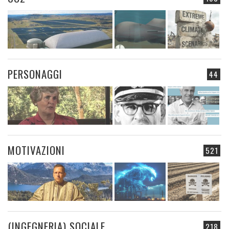
PERSONAGGI
44
MOTIVAZIONI
521
(INGEGNERIA) SOCIALE
218