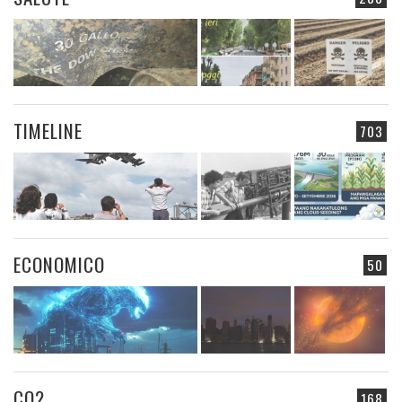
TIMELINE
703
ECONOMICO
50
CO2
168