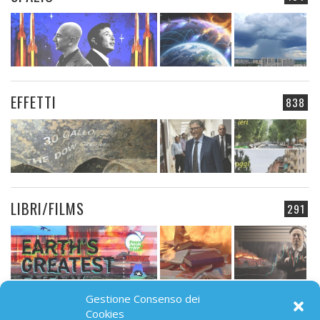
EFFETTI
838
LIBRI/FILMS
291
Gestione Consenso dei
CAMPO ELETTROMAGNETICO
Cookies
91