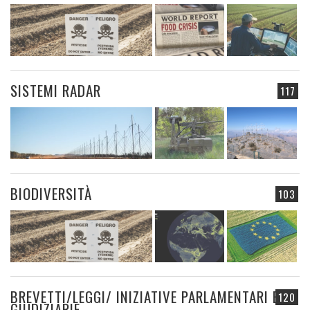
SISTEMI RADAR
117
BIODIVERSITÀ
103
BREVETTI/LEGGI/ INIZIATIVE PARLAMENTARI E
120
GIUDIZIARIE