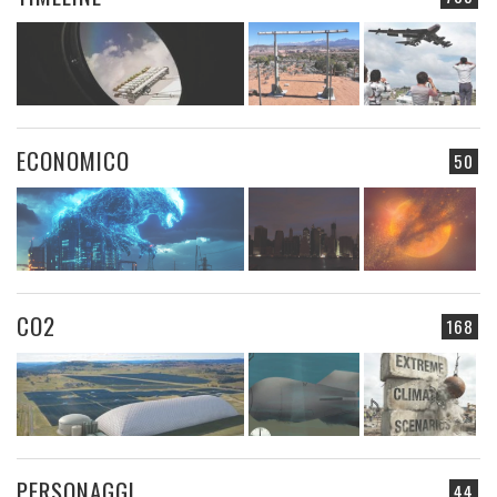
ECONOMICO
50
CO2
168
PERSONAGGI
44