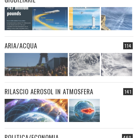
ARIA/ACQUA
114
RILASCIO AEROSOL IN ATMOSFERA
141
POLITICA/ECONOMIA
460