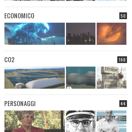
ECONOMICO
50
CO2
168
PERSONAGGI
44