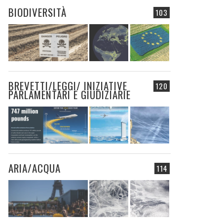
BIODIVERSITÀ
103
BREVETTI/LEGGI/ INIZIATIVE
120
PARLAMENTARI E GIUDIZIARIE
ARIA/ACQUA
114