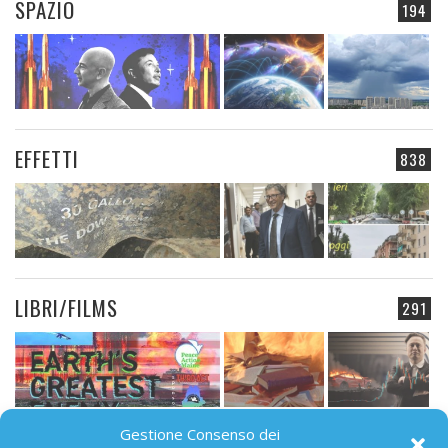
SPAZIO
194
EFFETTI
838
LIBRI/FILMS
291
Gestione Consenso dei