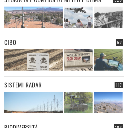
CIBO
52
SISTEMI RADAR
117
BIODIVERSITÀ
103