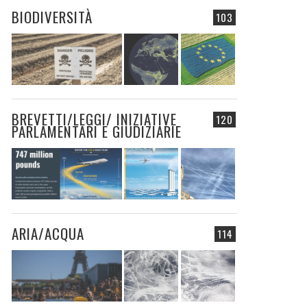
BIODIVERSITÀ
103
BREVETTI/LEGGI/ INIZIATIVE
120
PARLAMENTARI E GIUDIZIARIE
ARIA/ACQUA
114