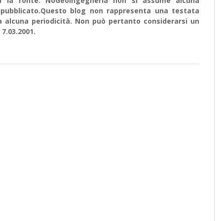
ata la fonte. NoGeoingegneria non si assume alcuna
e ripubblicato.Questo blog non rappresenta una testata
a alcuna periodicità. Non può pertanto considerarsi un
 7.03.2001.