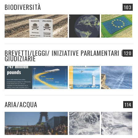
BIODIVERSITÀ
103
BREVETTI/LEGGI/ INIZIATIVE PARLAMENTARI E
120
GIUDIZIARIE
ARIA/ACQUA
114