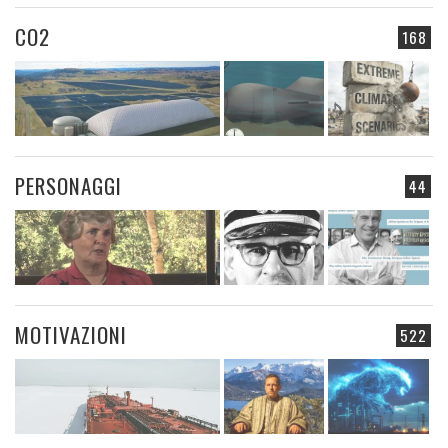
CO2
168
PERSONAGGI
44
MOTIVAZIONI
522