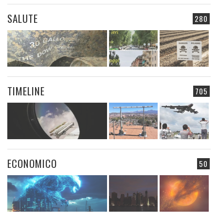
SALUTE
280
TIMELINE
705
ECONOMICO
50