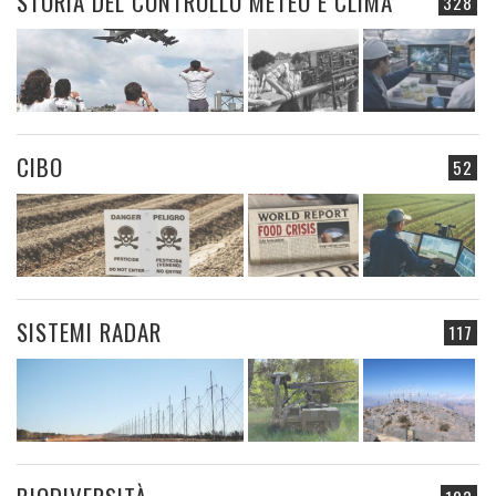
STORIA DEL CONTROLLO METEO E CLIMA
328
CIBO
52
SISTEMI RADAR
117