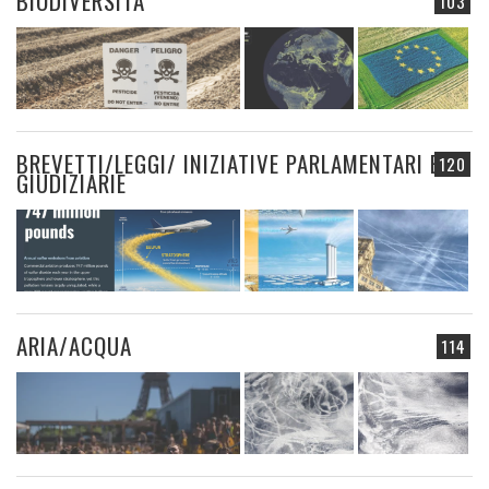
BIODIVERSITÀ
103
BREVETTI/LEGGI/ INIZIATIVE PARLAMENTARI E
120
GIUDIZIARIE
ARIA/ACQUA
114