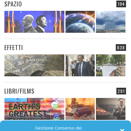
SPAZIO
194
EFFETTI
838
LIBRI/FILMS
291
Gestione Consenso dei