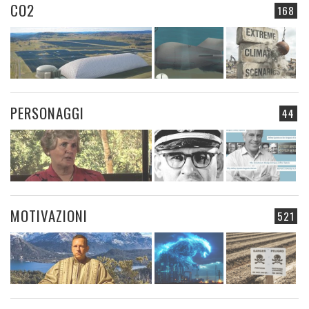
CO2
168
PERSONAGGI
44
MOTIVAZIONI
521