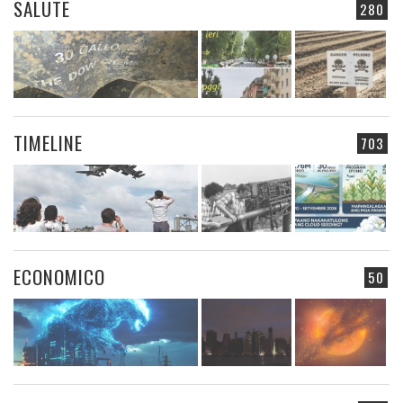
SALUTE
280
TIMELINE
703
ECONOMICO
50