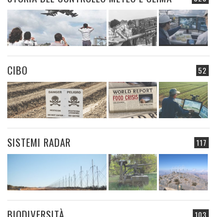
CIBO
52
SISTEMI RADAR
117
BIODIVERSITÀ
103