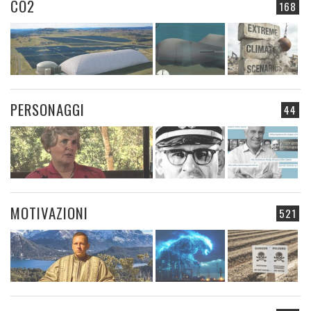
CO2
168
PERSONAGGI
44
MOTIVAZIONI
521