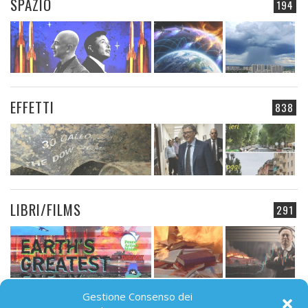
SPAZIO
194
EFFETTI
838
LIBRI/FILMS
291
Gestione Consenso dei