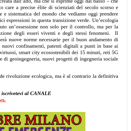
 creata dall’alto, ma che si esprime oggi dal basso – che
o care a precise élite di scienziati del secolo scorso e
nte e sistematica del mondo che vediamo oggi prendere
ci espressioni in questa transizione verde. Un’ecologia
uto un’ossessione non solo per il controllo, ma per la
zione degli esseri viventi e degli stessi fenomeni. Il
reterà nuove norme necessarie per il buon andamento di
uovi confinamenti, patenti digitali a punti in base ai
irtuosi, smart city ecosostenibili dei 15 minuti, reti 5G
 di geoingegneria, nuovi progetti di ingegneria sociale
nde rivoluzione ecologica, ma è al contrario la definitiva
à, iscrivetevi al CANALE
ws.