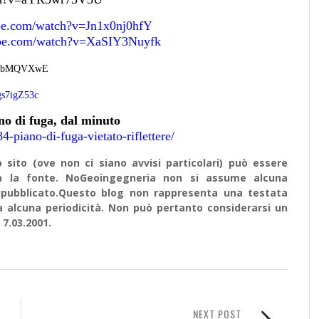
be.com/watch?v=Jn1x0nj0hfY
ube.com/watch?v=XaSIY3Nuyfk
NddbMQVXwE
gs7igZ53c
ano di fuga, dal minuto
piano-di-fuga-vietato-riflettere/
sito (ove non ci siano avvisi particolari) può essere
ata la fonte. NoGeoingegneria non si assume alcuna
e ripubblicato.Questo blog non rappresenta una testata
a alcuna periodicità. Non può pertanto considerarsi un
 7.03.2001.
NEXT POST