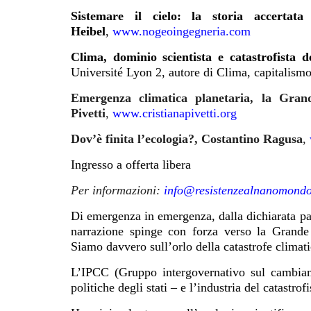
Sistemare il cielo: la storia accerta
Heibel
,
www.nogeoingegneria.com
Clima, dominio scientista e catastrofista d
Université Lyon 2, autore di Clima, capitalism
Emergenza climatica planetaria, la Grande
Pivetti
,
www.cristianapivetti.org
Dov’è finita l’ecologia?, Costantino Ragusa
,
Ingresso a offerta libera
Per informazioni:
info@resistenzealnanomondo
Di emergenza in emergenza, dalla dichiarata p
narrazione spinge con forza verso la Grande T
Siamo davvero sull’orlo della catastrofe clima
L’IPCC (Gruppo intergovernativo sul cambiame
politiche degli stati – e l’industria del catastr