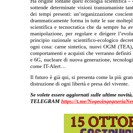
Ha origine lontane quell’ecologia scientifica –
sottende determinate visioni transumaniste tant
dei tempi presenti: un’organizzazione coscie
drammaticamente forma in tutte le sue moltepli
scientifica e tecnocratica che da sempre ha av
manipolazione, per regolare e dirigere l’evolu
principio razionale scientifico-ecologico dec
ogni cosa: carne sintetica, nuovi OGM (TEA), n
comportamenti e acquisti che verranno definiti v
e 6G, nucleare di nuova generazione, tecnologie
come IT-Alert…
Il futuro è già qui, si presenta come la più gra
distruzione di ogni libertà e presa del vivente.
Se volete essere aggiornati sulle ultime novit
TELEGRAM
h
ttps://t.me/NogeoingegneriaNe