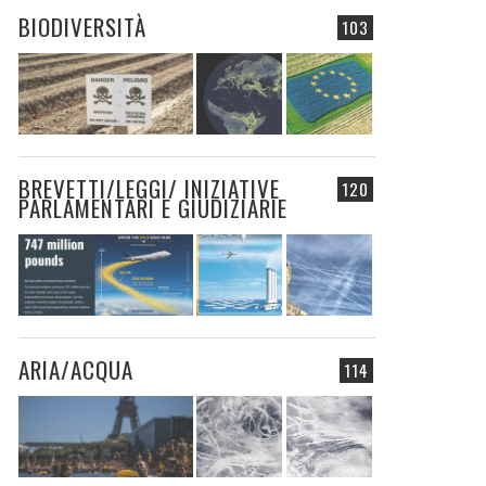
BIODIVERSITÀ
103
BREVETTI/LEGGI/ INIZIATIVE
120
PARLAMENTARI E GIUDIZIARIE
ARIA/ACQUA
114