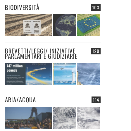
BIODIVERSITÀ
103
BREVETTI/LEGGI/ INIZIATIVE
120
PARLAMENTARI E GIUDIZIARIE
ARIA/ACQUA
114