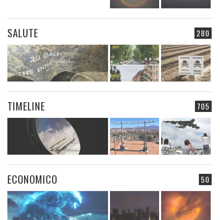
SALUTE
280
TIMELINE
705
ECONOMICO
50