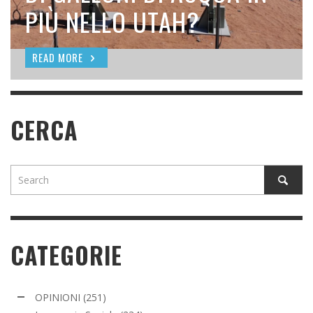
SEEDING
PIÙ NELLO UTAH?
READ MORE
READ MORE
READ MORE
CERCA
CATEGORIE
OPINIONI
(251)