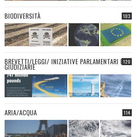
BIODIVERSITÀ
103
BREVETTI/LEGGI/ INIZIATIVE PARLAMENTARI E
120
GIUDIZIARIE
ARIA/ACQUA
114