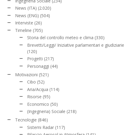
Ingegneria Sociale
(234)
News (ITA)
(2.020)
News (ENG)
(504)
Interviste
(26)
Timeline
(705)
Storia del controllo meteo e clima
(330)
Brevetti/Leggi/ Iniziative parlamentari e giudiziarie
(120)
Progetti
(217)
Personaggi
(44)
Motivazioni
(521)
Cibo
(52)
Aria/Acqua
(114)
Risorse
(95)
Economico
(50)
(Ingegneria) Sociale
(218)
Tecnologie
(846)
Sistemi Radar
(117)
Rilascio Aerosol in Atmosfera
(141)