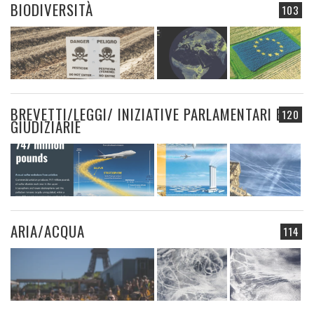
BIODIVERSITÀ
103
BREVETTI/LEGGI/ INIZIATIVE PARLAMENTARI E
120
GIUDIZIARIE
ARIA/ACQUA
114