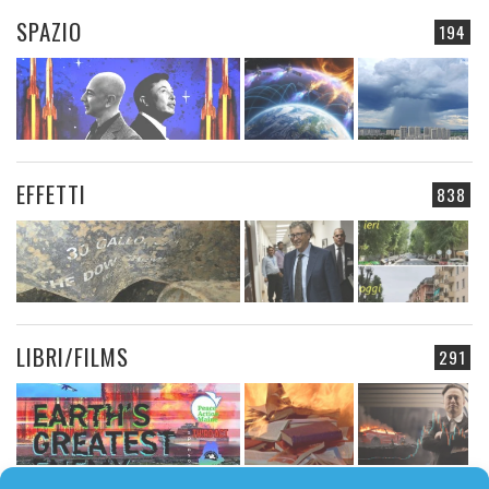
SPAZIO
194
EFFETTI
838
LIBRI/FILMS
291