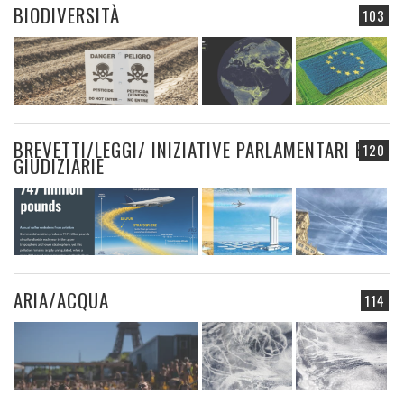
BIODIVERSITÀ
103
BREVETTI/LEGGI/ INIZIATIVE PARLAMENTARI E
120
GIUDIZIARIE
ARIA/ACQUA
114