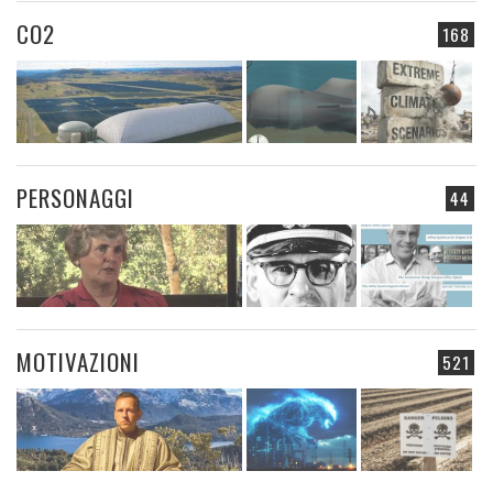
CO2
168
PERSONAGGI
44
MOTIVAZIONI
521