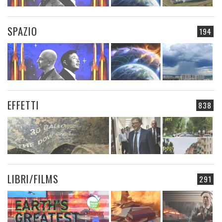
SPAZIO
194
EFFETTI
838
LIBRI/FILMS
291