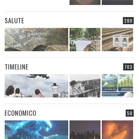
SALUTE
280
TIMELINE
703
ECONOMICO
50