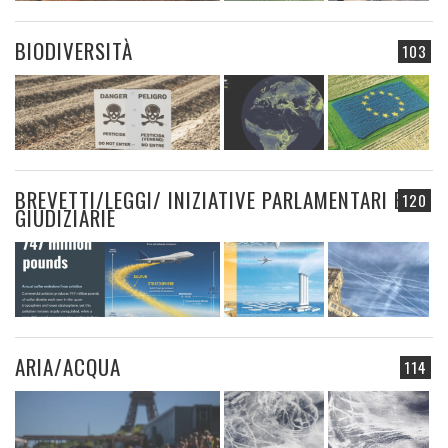
BIODIVERSITÀ
103
BREVETTI/LEGGI/ INIZIATIVE PARLAMENTARI E
120
GIUDIZIARIE
ARIA/ACQUA
114