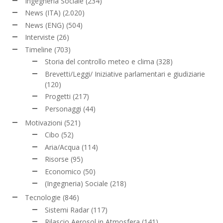
Ingegneria Sociale
(234)
News (ITA)
(2.020)
News (ENG)
(504)
Interviste
(26)
Timeline
(703)
Storia del controllo meteo e clima
(328)
Brevetti/Leggi/ Iniziative parlamentari e giudiziarie
(120)
Progetti
(217)
Personaggi
(44)
Motivazioni
(521)
Cibo
(52)
Aria/Acqua
(114)
Risorse
(95)
Economico
(50)
(Ingegneria) Sociale
(218)
Tecnologie
(846)
Sistemi Radar
(117)
Rilascio Aerosol in Atmosfera
(141)