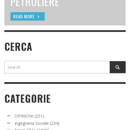
PETROLIERE
SEEDING
PIÙ NELLO UTAH?
READ MORE
READ MORE
READ MORE
CERCA
CATEGORIE
OPINIONI
(251)
Ingegneria Sociale
(234)