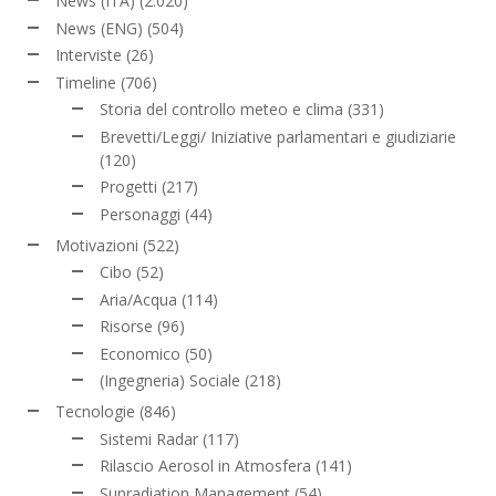
News (ITA)
(2.020)
News (ENG)
(504)
Interviste
(26)
Timeline
(706)
Storia del controllo meteo e clima
(331)
Brevetti/Leggi/ Iniziative parlamentari e giudiziarie
(120)
Progetti
(217)
Personaggi
(44)
Motivazioni
(522)
Cibo
(52)
Aria/Acqua
(114)
Risorse
(96)
Economico
(50)
(Ingegneria) Sociale
(218)
Tecnologie
(846)
Sistemi Radar
(117)
Rilascio Aerosol in Atmosfera
(141)
Sunradiation Management
(54)