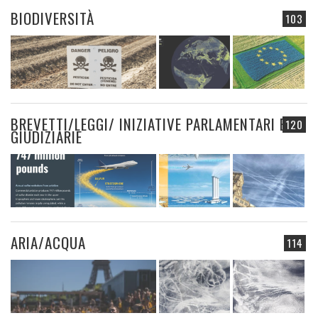
BIODIVERSITÀ
103
BREVETTI/LEGGI/ INIZIATIVE PARLAMENTARI E
120
GIUDIZIARIE
ARIA/ACQUA
114