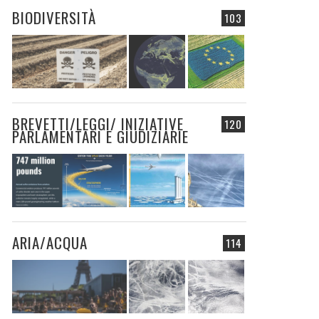
BIODIVERSITÀ
103
BREVETTI/LEGGI/ INIZIATIVE
120
PARLAMENTARI E GIUDIZIARIE
ARIA/ACQUA
114