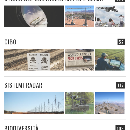
CIBO
52
SISTEMI RADAR
117
BIODIVERSITÀ
103