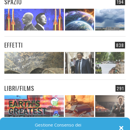
SPAZIO
194
EFFETTI
838
LIBRI/FILMS
291
Gestione Consenso dei