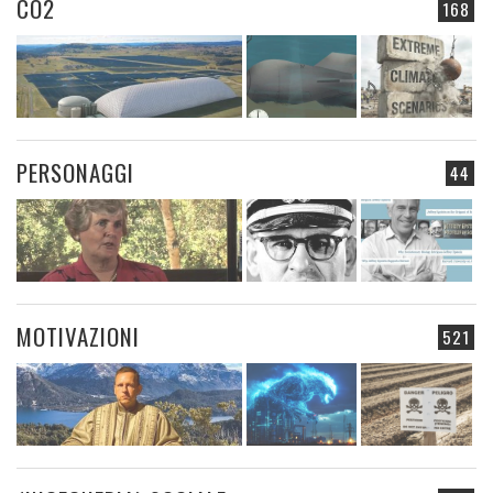
CO2
168
PERSONAGGI
44
MOTIVAZIONI
521