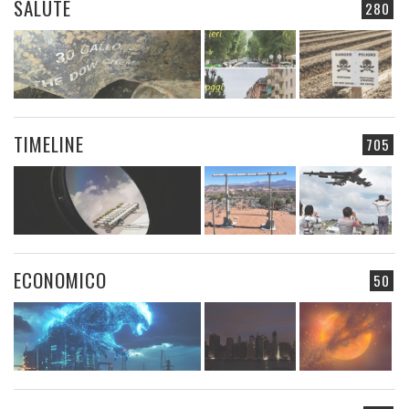
SALUTE
280
TIMELINE
705
ECONOMICO
50