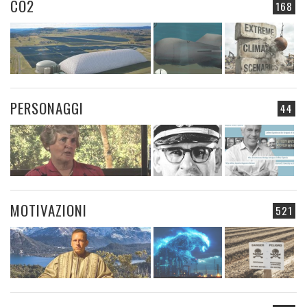
CO2
168
PERSONAGGI
44
MOTIVAZIONI
521