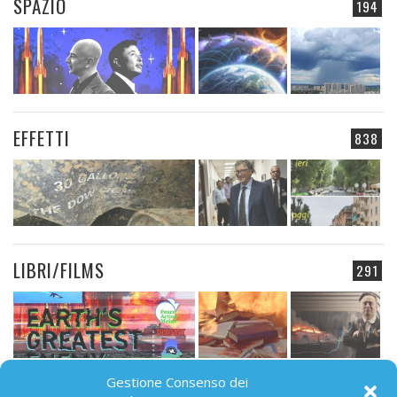
SPAZIO
194
EFFETTI
838
LIBRI/FILMS
291
Gestione Consenso dei