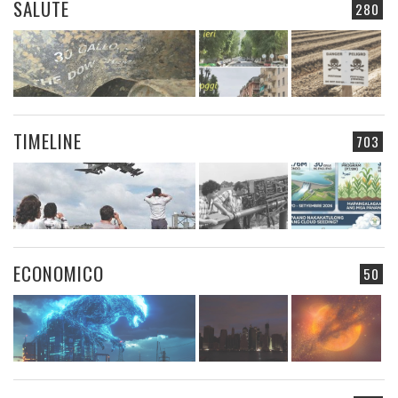
SALUTE
280
TIMELINE
703
ECONOMICO
50