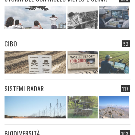
CIBO
52
SISTEMI RADAR
117
BIODIVERSITÀ
103