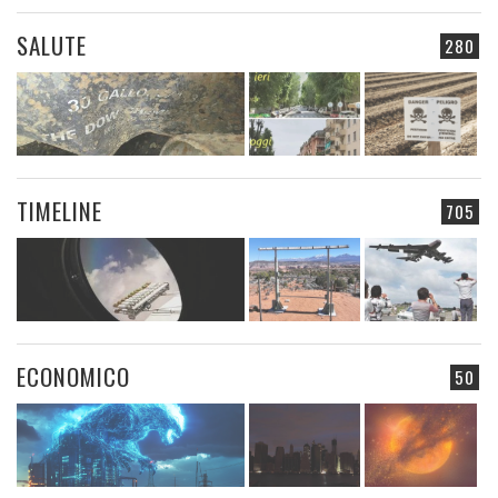
SALUTE
280
TIMELINE
705
ECONOMICO
50