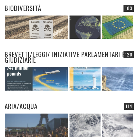
BIODIVERSITÀ
103
BREVETTI/LEGGI/ INIZIATIVE PARLAMENTARI E
120
GIUDIZIARIE
ARIA/ACQUA
114