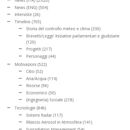
News (ITA)
(2.020)
News (ENG)
(504)
Interviste
(26)
Timeline
(705)
Storia del controllo meteo e clima
(330)
Brevetti/Leggi/ Iniziative parlamentari e giudiziarie
(120)
Progetti
(217)
Personaggi
(44)
Motivazioni
(522)
Cibo
(52)
Aria/Acqua
(114)
Risorse
(96)
Economico
(50)
(Ingegneria) Sociale
(218)
Tecnologie
(846)
Sistemi Radar
(117)
Rilascio Aerosol in Atmosfera
(141)
Sunradiation Management
(54)