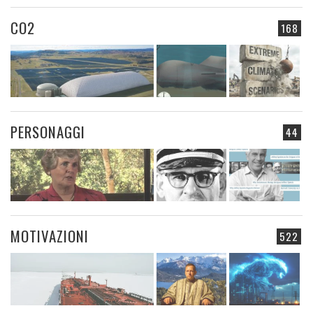
CO2
168
PERSONAGGI
44
MOTIVAZIONI
522