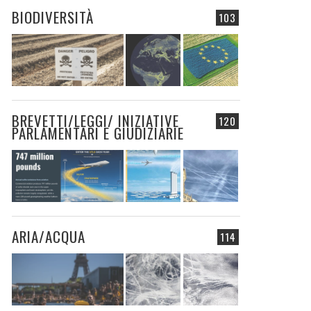
BIODIVERSITÀ
103
BREVETTI/LEGGI/ INIZIATIVE
120
PARLAMENTARI E GIUDIZIARIE
ARIA/ACQUA
114