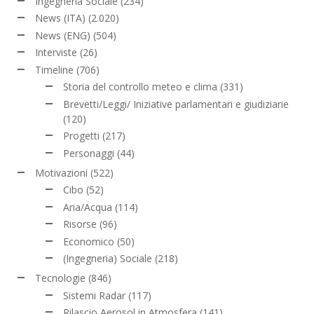
Ingegneria Sociale
(234)
News (ITA)
(2.020)
News (ENG)
(504)
Interviste
(26)
Timeline
(706)
Storia del controllo meteo e clima
(331)
Brevetti/Leggi/ Iniziative parlamentari e giudiziarie
(120)
Progetti
(217)
Personaggi
(44)
Motivazioni
(522)
Cibo
(52)
Aria/Acqua
(114)
Risorse
(96)
Economico
(50)
(Ingegneria) Sociale
(218)
Tecnologie
(846)
Sistemi Radar
(117)
Rilascio Aerosol in Atmosfera
(141)