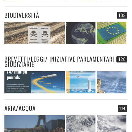
BIODIVERSITÀ
103
BREVETTI/LEGGI/ INIZIATIVE PARLAMENTARI E
120
GIUDIZIARIE
ARIA/ACQUA
114