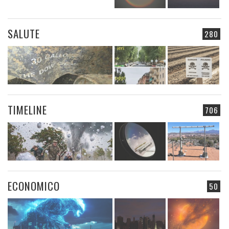
SALUTE
280
TIMELINE
706
ECONOMICO
50