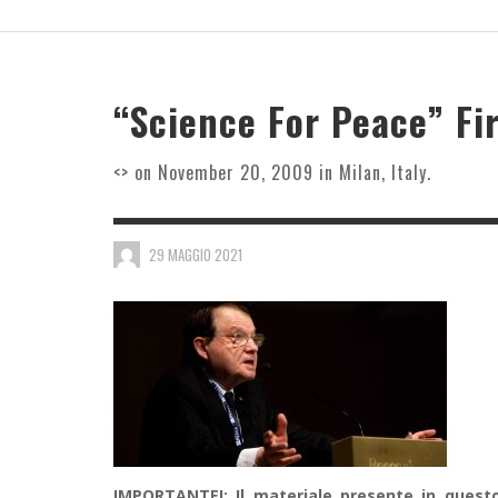
MILIA
AVVER
DELLA
SUNRADIATION MANAGEMENT
SPACEX SI SCHIANTA SULLA LUNA
IL “PIU GRANDE NEMICO DELLA TERRA” –
NOGEOINGEGNERIA, CHI E’?
3 AGOST
PIÙ N
“EARTH’S GREATEST ENEMY” (DOCUMENTARI
29 LUGL
1 AGOST
7 AGOSTO 2026
7 LUGLIO 2026
2026)
8 AGOST
30 LUGLIO 2026
“Science For Peace” Fi
<> on November 20, 2009 in Milan, Italy.
BRAIN2QUERTYV2: META CONVERTE SEGNALI
CEREBRALI IN TESTO SENZA UTILIZZO DI
IMPIANTI
29 MAGGIO 2021
1 LUGLIO 2026
IMPORTANTE!: Il materiale presente in questo 