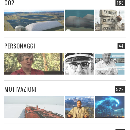
CO2
168
PERSONAGGI
44
MOTIVAZIONI
522