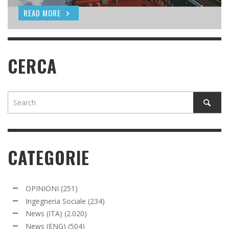
READ MORE
READ MORE
READ MORE
CERCA
CATEGORIE
OPINIONI
(251)
Ingegneria Sociale
(234)
News (ITA)
(2.020)
News (ENG)
(504)