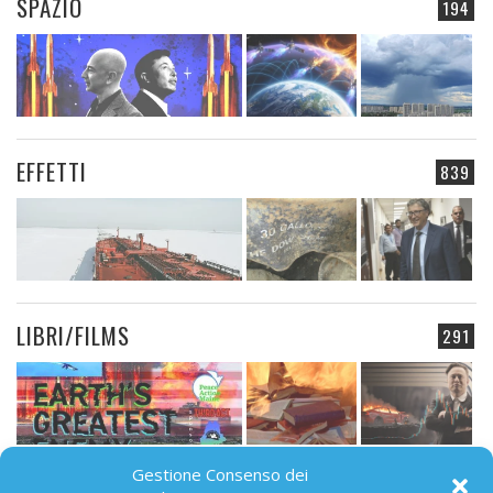
SPAZIO
194
EFFETTI
839
LIBRI/FILMS
291
Gestione Consenso dei