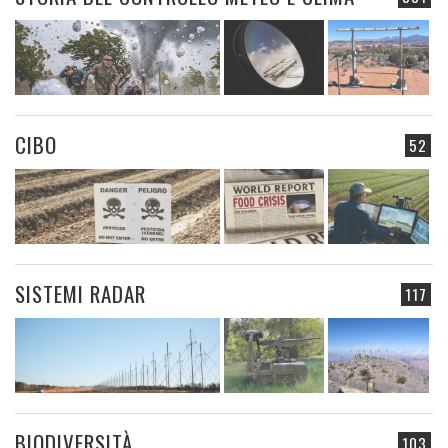
CIBO
52
SISTEMI RADAR
117
BIODIVERSITÀ
103