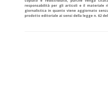
copiato e redistribuito, purché venga cit
responsabilità per gli articoli e il material
giornalistica in quanto viene aggiornato senz
prodotto editoriale ai sensi della legge n. 62 del