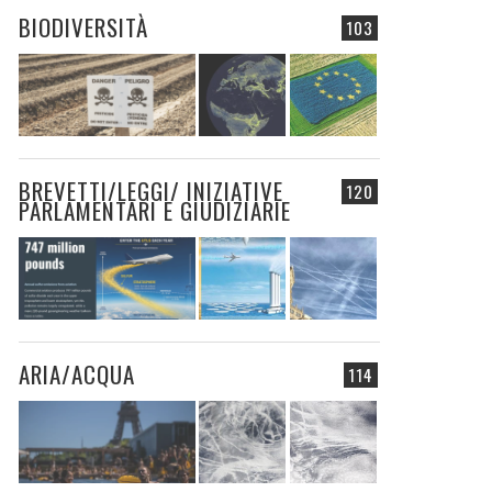
BIODIVERSITÀ
103
BREVETTI/LEGGI/ INIZIATIVE
120
PARLAMENTARI E GIUDIZIARIE
ARIA/ACQUA
114