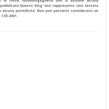
ata la fonte. NoGeoingegneria non si assume alcuna
e ripubblicato.Questo blog non rappresenta una testata
a alcuna periodicità. Non può pertanto considerarsi un
 7.03.2001.