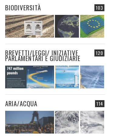
BIODIVERSITÀ
103
BREVETTI/LEGGI/ INIZIATIVE
120
PARLAMENTARI E GIUDIZIARIE
ARIA/ACQUA
114