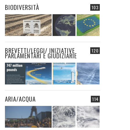
BIODIVERSITÀ
103
BREVETTI/LEGGI/ INIZIATIVE
120
PARLAMENTARI E GIUDIZIARIE
ARIA/ACQUA
114