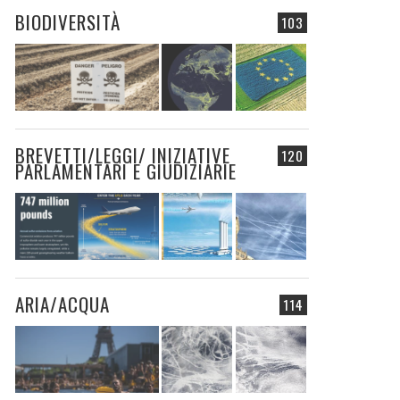
BIODIVERSITÀ
103
BREVETTI/LEGGI/ INIZIATIVE
120
PARLAMENTARI E GIUDIZIARIE
ARIA/ACQUA
114