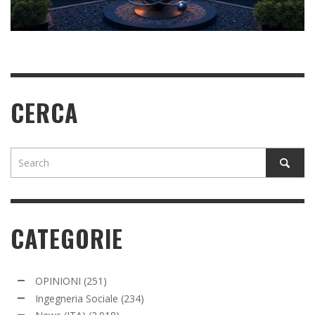
READ MORE
READ MORE
CERCA
CATEGORIE
OPINIONI
(251)
Ingegneria Sociale
(234)