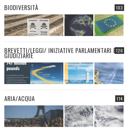
BIODIVERSITÀ
103
BREVETTI/LEGGI/ INIZIATIVE PARLAMENTARI E
120
GIUDIZIARIE
ARIA/ACQUA
114