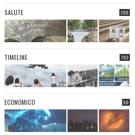
SALUTE
280
TIMELINE
703
ECONOMICO
50