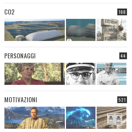
CO2
168
PERSONAGGI
44
MOTIVAZIONI
521