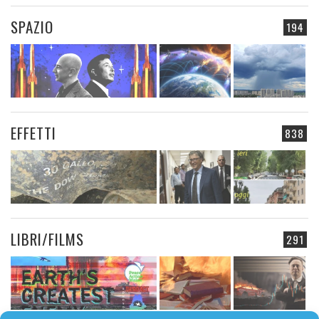
SPAZIO
194
EFFETTI
838
LIBRI/FILMS
291