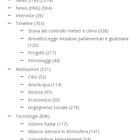
News (ITA)
(2.018)
News (ENG)
(504)
Interviste
(26)
Timeline
(703)
Storia del controllo meteo e clima
(328)
Brevetti/Leggi/ Iniziative parlamentari e giudiziarie
(120)
Progetti
(217)
Personaggi
(44)
Motivazioni
(521)
Cibo
(52)
Aria/Acqua
(114)
Risorse
(95)
Economico
(50)
(Ingegneria) Sociale
(218)
Tecnologie
(846)
Sistemi Radar
(117)
Rilascio Aerosol in Atmosfera
(141)
Sunradiation Management
(54)