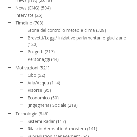
News (ITA)
(2.018)
News (ENG)
(504)
Interviste
(26)
Timeline
(703)
Storia del controllo meteo e clima
(328)
Brevetti/Leggi/ Iniziative parlamentari e giudiziarie
(120)
Progetti
(217)
Personaggi
(44)
Motivazioni
(521)
Cibo
(52)
Aria/Acqua
(114)
Risorse
(95)
Economico
(50)
(Ingegneria) Sociale
(218)
Tecnologie
(846)
Sistemi Radar
(117)
Rilascio Aerosol in Atmosfera
(141)
Sunradiation Management
(54)