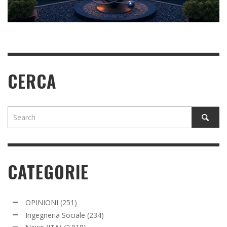
READ MORE
READ MORE
CERCA
CATEGORIE
OPINIONI
(251)
Ingegneria Sociale
(234)