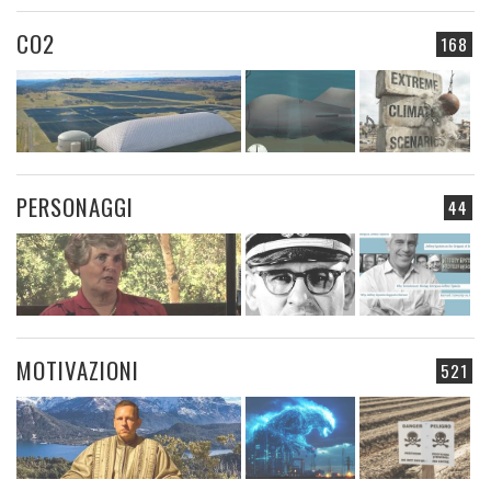
CO2
168
PERSONAGGI
44
MOTIVAZIONI
521