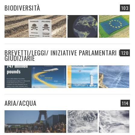
BIODIVERSITÀ
103
BREVETTI/LEGGI/ INIZIATIVE PARLAMENTARI E
120
GIUDIZIARIE
ARIA/ACQUA
114