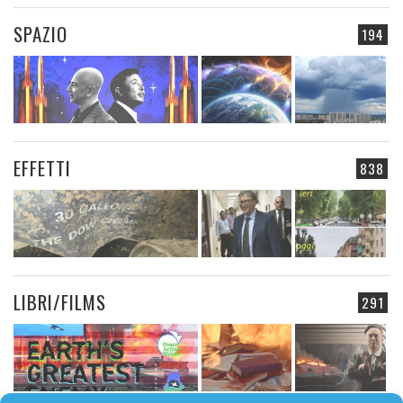
SPAZIO
194
EFFETTI
838
LIBRI/FILMS
291