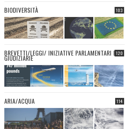
BIODIVERSITÀ
103
BREVETTI/LEGGI/ INIZIATIVE PARLAMENTARI E
120
GIUDIZIARIE
ARIA/ACQUA
114