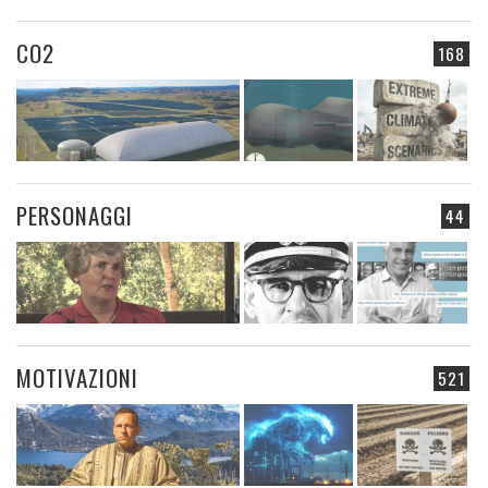
CO2
168
PERSONAGGI
44
MOTIVAZIONI
521