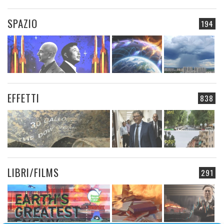
SPAZIO
194
EFFETTI
838
LIBRI/FILMS
291