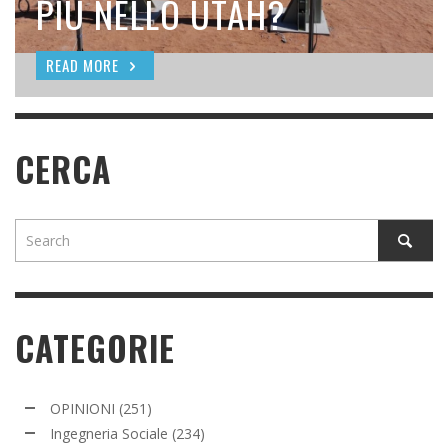
SEEDING
PIÙ NELLO UTAH?
READ MORE
READ MORE
READ MORE
CERCA
CATEGORIE
OPINIONI
(251)
Ingegneria Sociale
(234)