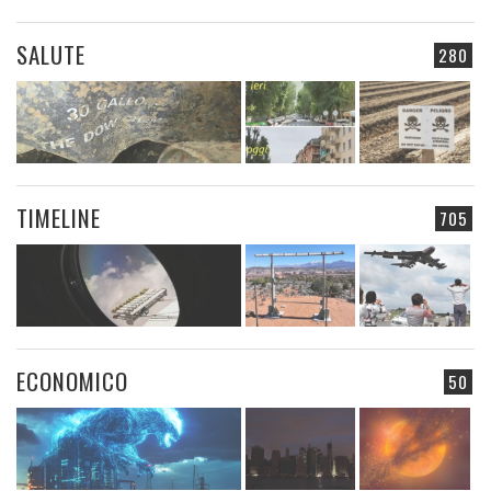
SALUTE
280
TIMELINE
705
ECONOMICO
50