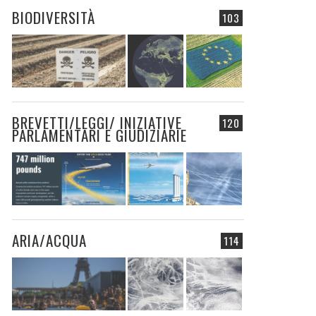
BIODIVERSITÀ
103
BREVETTI/LEGGI/ INIZIATIVE
120
PARLAMENTARI E GIUDIZIARIE
ARIA/ACQUA
114