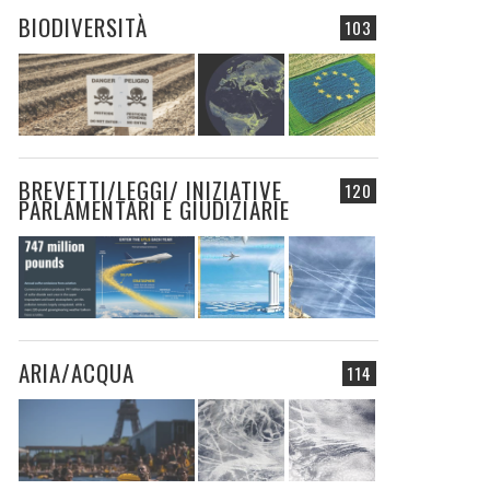
BIODIVERSITÀ
103
BREVETTI/LEGGI/ INIZIATIVE
120
PARLAMENTARI E GIUDIZIARIE
ARIA/ACQUA
114