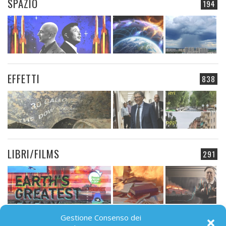
SPAZIO
194
EFFETTI
838
LIBRI/FILMS
291
Gestione Consenso dei