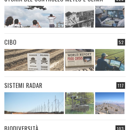
CIBO
52
SISTEMI RADAR
117
BIODIVERSITÀ
103