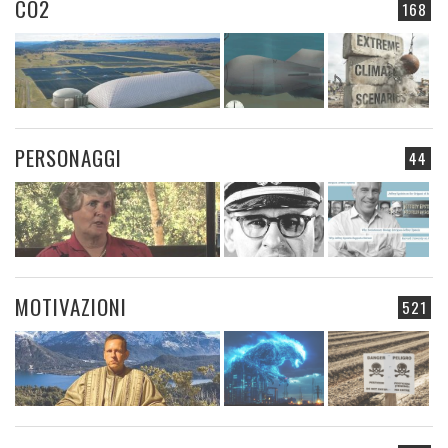
CO2
168
PERSONAGGI
44
MOTIVAZIONI
521