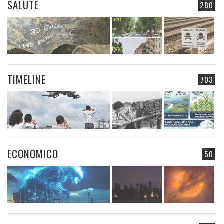
SALUTE
280
TIMELINE
703
ECONOMICO
50