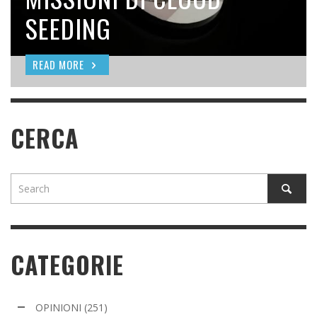
PETROLIERE
SEEDING
PIÙ NELLO UTAH?
READ MORE
READ MORE
READ MORE
READ MORE
CERCA
CATEGORIE
OPINIONI
(251)