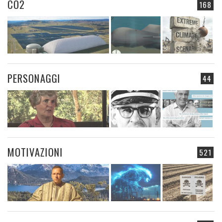
CO2
168
PERSONAGGI
44
MOTIVAZIONI
521