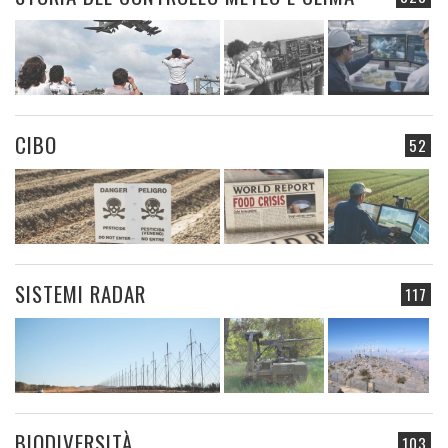
CIBO
52
SISTEMI RADAR
117
BIODIVERSITÀ
103