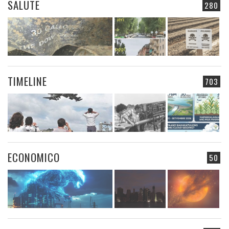
SALUTE
280
TIMELINE
703
ECONOMICO
50