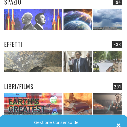
SPAZIO
194
EFFETTI
838
LIBRI/FILMS
291
Gestione Consenso dei