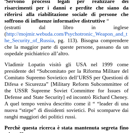
Servono processi legali per realizzare dei
“
risarcimenti per i danni e perdite che siano da
riferirsi alla riabilitazione sociale di persone che
soffrono di influenze informative distruttive
“
(estratti dal libro in inglese
(
http://mojmir.webuda.com/Psychotronic_Weapon_and_t
he_Security_of_Russia
, pg. 113). Bisogna comprendere
che la maggior parte di queste persone, passano da un
ospedale psichiatrico all’altro.
Vladimir Lopatin visitò gli USA nel 1999 come
presidente del “Subcomitato per la Riforma Militare del
Comitato Supremo Sovietico dell’URSS per Questioni di
Difesa e Sicurezza” [Military Reform Subcommittee of
the USSR Supreme Soviet Committee for Issues of
Defense and State Security] ed incontrò Richard Cheney.
A quel tempo veniva descritto come il “ “leader di una
nuova “stirpe” di dissidenti sovietici. Poi scomparve dai
ranghi maggiori dei politici russi.
Perchè questa ricerca è stata mantenuta segreta fino