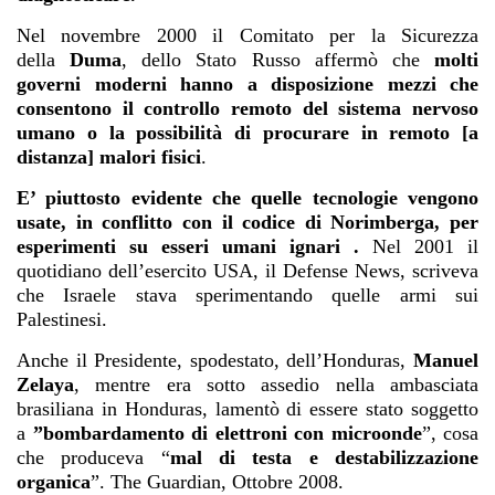
Nel novembre 2000 il Comitato per la Sicurezza
della
Duma
, dello Stato Russo affermò che
molti
governi moderni hanno a disposizione mezzi che
consentono il controllo remoto del sistema nervoso
umano o la possibilità di procurare in remoto [a
distanza] malori fisici
.
E’ piuttosto evidente che quelle tecnologie vengono
usate, in conflitto con il codice di Norimberga, per
esperimenti su esseri umani ignari .
Nel 2001 il
quotidiano dell’esercito USA, il Defense News, scriveva
che Israele stava sperimentando quelle armi sui
Palestinesi.
Anche il Presidente, spodestato, dell’Honduras,
Manuel
Zelaya
, mentre era sotto assedio nella ambasciata
brasiliana in Honduras, lamentò di essere stato soggetto
a
”bombardamento di elettroni con microonde
”, cosa
che produceva “
mal di testa e destabilizzazione
organica
”. The Guardian, Ottobre 2008.