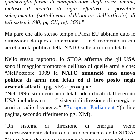
qualsivoglia forma di manipolazione degli esseri umani,
incluso il divieto di ogni effettivo o possibile
spiegamento (sottolineato dall’autore dell’articolo) di
tali sistemi. (40, pg CII, ref. 369).
”
Ma pare che allo stesso tempo i Paesi EU abbiano dato le
dimissioni da questa intenzione … nel momento in cui
accettano la politica della NATO sulle armi non letali.
Nello stesso rapporto, lo STOA afferma che gli USA
sono il maggior promotore dell’uso di quelle armi e che:
“Nell’ottobre 1999 la
NATO annunciò una nuova
politica di armi non letali ed il loro posto negli
arsenali alleati
” (pg. xlv) e prosegue:
“Nel 1996 strumenti non letali identificati dall’esercito
USA includevano … “ sistemi di direzione di energia e
armi a radio frequenza“ ”
European Parliament
“(a fine
pagina, secondo riferimento pg. Xlvi).
Un sistema di direzione di energia” viene
“
successivamente definito da un documento dello STOA:
“
Un sistema di armi a direzione di energia progettato per