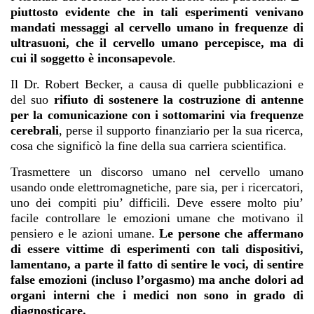
piuttosto evidente che in tali esperimenti venivano
mandati messaggi al cervello umano in frequenze di
ultrasuoni, che il cervello umano percepisce, ma di
cui il soggetto è inconsapevole
.
Il Dr. Robert Becker, a causa di quelle pubblicazioni e
del suo
rifiuto di sostenere la costruzione di antenne
per la comunicazione con i sottomarini via frequenze
cerebrali
, perse il supporto finanziario per la sua ricerca,
cosa che significò la fine della sua carriera scientifica.
Trasmettere un discorso umano nel cervello umano
usando onde elettromagnetiche, pare sia, per i ricercatori,
uno dei compiti piu’ difficili. Deve essere molto piu’
facile controllare le emozioni umane che motivano il
pensiero e le azioni umane.
Le persone che affermano
di essere vittime di esperimenti con tali dispositivi,
lamentano, a parte il fatto di sentire le voci, di sentire
false emozioni (incluso l’orgasmo) ma anche dolori ad
organi interni che i medici non sono in grado di
diagnosticare.