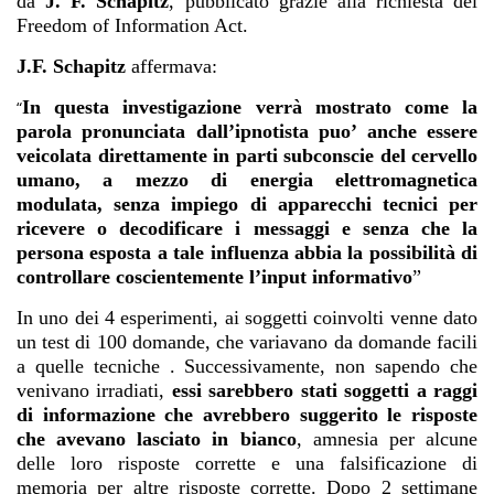
da
J. F. Schapitz
, pubblicato grazie alla richiesta del
Freedom of Information Act.
J.F. Schapitz
affermava:
In questa investigazione verrà mostrato come la
“
parola pronunciata dall’ipnotista puo’ anche essere
veicolata direttamente in parti subconscie del cervello
umano, a mezzo di energia elettromagnetica
modulata, senza impiego di apparecchi tecnici per
ricevere o decodificare i messaggi e senza che la
persona esposta a tale influenza abbia la possibilità di
controllare coscientemente l’input informativo
”
In uno dei 4 esperimenti, ai soggetti coinvolti venne dato
un test di 100 domande, che variavano da domande facili
a quelle tecniche . Successivamente, non sapendo che
venivano irradiati,
essi sarebbero stati soggetti a raggi
di informazione che avrebbero suggerito le risposte
che avevano lasciato in bianco
, amnesia per alcune
delle loro risposte corrette e una falsificazione di
memoria per altre risposte corrette. Dopo 2 settimane