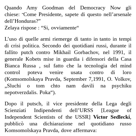
Quando Amy Goodman del Democracy Now gli
chiese:
Come Presidente, sapete di questo nell’arsenale
“
dell’Honduras?”
Zelaya rispose : “Si, ovviamente“
L’uso di quelle armi riemerge di tanto in tanto in tempi
di crisi politica. Secondo dei quotidiani russi, durante il
fallito putch contro Mikhail Gorbachov, nel 1991, il
generale Kobets mise in guardia i difensori della Casa
Bianca Russa , sul fatto che la tecnologia del mind
control poteva venire usata contro di loro
(Komsomolskaya Pravda, September 7,1991, O. Volkov,
„Sluchi o tom chto nam davili na psychiku
nepotverzdalis. Poka“).
Dopo il putsch, il vice presidente della Lega degli
Scienziati Indipendenti dell’URSS [League of
Independent Scientists of the USSR]
Victor Sedlecki
,
pubblicò una dichiarazione nel quotidiano russo
Komsomolskaya Pravda, dove affermava: