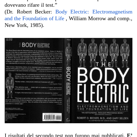
dovevano rifare il test.”
(Dr. Robert Becker:
Body Electric: Electromagnetism
and the Foundation of Life
, William Morrow and comp.,
New York, 1985).
I risultati del secondo test non furono mai pubblicati.
E’