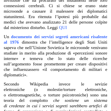
invisibile che ha procurato dei mutamenti nelle loro
connessioni cerebrali. Ci si chiese se erano state
microonde a causare il malessere dei diplomatici
statunitensi. Era ritenuta l’ipotesi più probabile dai
medici che avevano analizzato 21 delle persone colpite
dal misterioso disturbo. Leggi
QUI
Un
documento dei servizi segreti americani risalente
al 1976
dimostra che l’intelligence degli Stati Uniti
sapeva che nell’Unione Sovietica le microonde venivano
studiate in merito alla produzione di «percezioni sonore
interne» e temeva che lo stato delle ricerche
sull’argomento fosse promettente per creare dispositivi
che influenzassero «il comportamento di militari e
diplomatici».
Secondo Wikipedia invece le sevizie
elettroniche (o molestie/torture elettroniche,
o elettromagnetiche, o torture psicotroniche) sono una
teoria del complotto
che sostiene un sistema
di credenze in cui i servizi segreti sarebbero artefici di