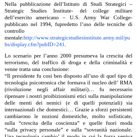
Nella pubblicazione dell’Istituto di Studi Strategici –
Strategic Studies Institute- del college militare
dell’esercito americano – U.S. Army War College-
pubblicato nel 1994, fupredetto l’uso delle tecniche di
controllo
mentale:
http://www.strategicstudiesinstitute.army.mil/pu
bs/display.cfm?pubID=241
.
Lo scenario per l’anno 2000 presumeva la crescita del
terrorismo, del traffico di droga e della criminalità e
venne tratta una conclusione:
“Il presidente fu cosi ben disposto all’uso di quel tipo di
tecnologia psicotronica che formava il nucleo dell’ RMA
(rivoluzione negli affair militari)… fu necessario
ripensare i nostri proibizionismi etici sulla manipolazione
delle menti dei nemici (e di quelli potenziali) sia
internazionali che domestici… Grazie a sforzi persistenti
cambiarono le nozioni domestiche, molto sofisticate,
sulla “crescita della coscienza” e quelle fuori moda
“sulla privacy personale” e sulla “sovranità nazionale.
Una tecnologia cambio’ il modo in cui la forza veniva