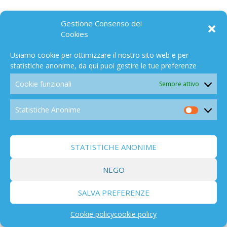
LA RETE 5G IN LETTONIA CONVERTITA IN UNA RETE DI
Gestione Consenso dei
SENSORI METEO – CUI BONO?
Cookies
9 FEBBRAIO 2026
Usiamo cookie per ottimizzare il nostro sito web e per
statistiche anonime, da qui puoi gestire le tue preferenze
Cookie funzionali
Sempre attivo
Statistiche Anonime
Statistic
Anonim
STATISTICHE ANONIME
LA LEGGE SULLA DIFESA USA RICONOSCE LA “GUERRA
ELETTROMAGNETICA COGNITIVA”
NEGO
9 GENNAIO 2026
SALVA PREFERENZE
Cookie policy
cookie policy