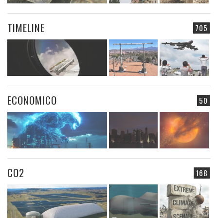
TIMELINE
705
ECONOMICO
50
CO2
168