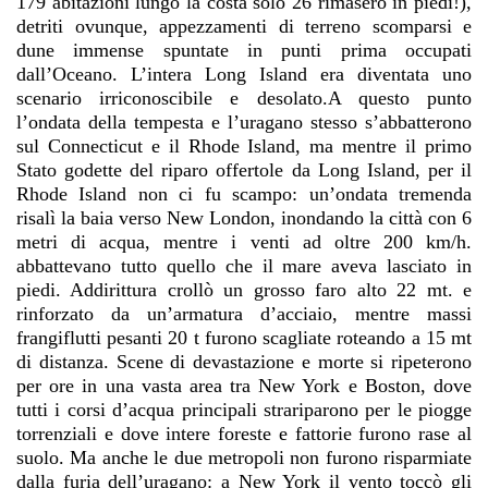
179 abitazioni lungo la costa solo 26 rimasero in piedi!),
detriti ovunque, appezzamenti di terreno scomparsi e
dune immense spuntate in punti prima occupati
dall’Oceano. L’intera Long Island era diventata uno
scenario irriconoscibile e desolato.A questo punto
l’ondata della tempesta e l’uragano stesso s’abbatterono
sul Connecticut e il Rhode Island, ma mentre il primo
Stato godette del riparo offertole da Long Island, per il
Rhode Island non ci fu scampo: un’ondata tremenda
risalì la baia verso New London, inondando la città con 6
metri di acqua, mentre i venti ad oltre 200 km/h.
abbattevano tutto quello che il mare aveva lasciato in
piedi. Addirittura crollò un grosso faro alto 22 mt. e
rinforzato da un’armatura d’acciaio, mentre massi
frangiflutti pesanti 20 t furono scagliate roteando a 15 mt
di distanza. Scene di devastazione e morte si ripeterono
per ore in una vasta area tra New York e Boston, dove
tutti i corsi d’acqua principali strariparono per le piogge
torrenziali e dove intere foreste e fattorie furono rase al
suolo. Ma anche le due metropoli non furono risparmiate
dalla furia dell’uragano: a New York il vento toccò gli