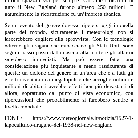
furono spazzati via per sempre. Gli alberi distrutti in
tutto il New England furono almeno 250 milioni! E
naturalmente la ricostruzione fu un’impresa titanica.
Se un evento del genere dovesse ripetersi oggi in quella
parte del mondo, sicuramente i meteorologi non si
lascerebbero cogliere alla sprovvista. Con le tecnologie
odierne gli uragani che minacciano gli Stati Uniti sono
seguiti passo passo dalla nascita alla morte e gli allarmi
sarebbero immediati. Ma può essere fatta una
considerazione più inquietante e meno rassicurante di
questa: un ciclone del genere in un’area che è a tutti gli
effetti diventata una megalopoli e che accoglie milioni e
milioni di abitanti avrebbe effetti ben più devastanti di
allora, soprattutto dal punto di vista economico, con
ripercussioni che probabilmente si farebbero sentire a
livello mondiale!
FONTE
https://www.meteogiornale.it/notizia/1527-1-
lapocalittico-uragano-del-1938-nel-new-england