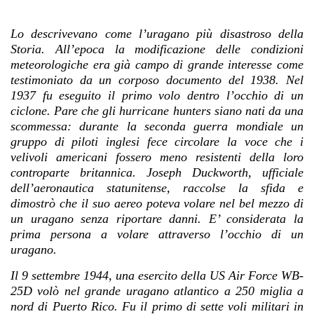
Lo descrivevano come l’uragano più disastroso della
Storia. All’epoca la modificazione delle condizioni
meteorologiche era già campo di grande interesse
come
testimoniato da un corposo documento del 1938.
Nel
1937 fu eseguito il primo volo dentro l’occhio di un
ciclone.
Pare che gli hurricane hunters siano nati da una
scommessa: durante la seconda guerra mondiale un
gruppo di piloti inglesi fece circolare la voce che i
velivoli americani fossero meno resistenti della loro
controparte britannica. Joseph Duckworth, ufficiale
dell’aeronautica statunitense, raccolse la sfida e
dimostrò che il suo aereo poteva volare nel bel mezzo di
un uragano senza riportare danni.
E’ considerata la
prima persona a volare attraverso l’occhio di un
uragano.
Il 9 settembre 1944, una esercito della US Air Force WB-
25D volò nel grande uragano atlantico a 250 miglia a
nord di Puerto Rico. Fu il primo di sette voli militari in