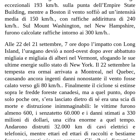
eccezionali 193 km/h. sulla punta dell’Empire State
Building, mentre a Boston il vento soffiò ad un’intensità
media di 150 km/h., con raffiche addirittura di 240
km/h.. Sul Mount Washington, nel New Hampshire,
furono calcolate raffiche intorno ai 300 km/h..
Alle 22 del 21 settembre, 7 ore dopo l’impatto con Long
Island, l’uragano deviò a nord-ovest dopo aver abbattuto
migliaia e migliaia di alberi nel Vermont, sfogando le sue
ultime energie sullo stato di New York. Il 22 settembre la
tempesta era ormai arrivata a Montreal, nel Quebec,
causando ancora ingenti danni nonostante il vento fosse
calato verso gli 80 km/h.. Finalmente il ciclone si estinse
sopra le fredde foreste canadesi, ma a quel punto, dopo
solo poche ore, s’era lasciato dietro di sé era una scia di
morte e distruzione inimmaginabili: le vittime furono
almeno 600, i senzatetto 60.000 e i danni stimati a 330
milioni di dollari, una cifra enorme a quel tempo.
Andarono distrutti 32.000 km di cavi elettrici e
telefonici, mentre ettari ed ettari di raccolti e bestiame