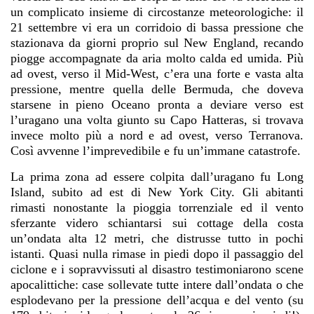
un complicato insieme di circostanze meteorologiche: il
21 settembre vi era un corridoio di bassa pressione che
stazionava da giorni proprio sul New England, recando
piogge accompagnate da aria molto calda ed umida. Più
ad ovest, verso il Mid-West, c’era una forte e vasta alta
pressione, mentre quella delle Bermuda, che doveva
starsene in pieno Oceano pronta a deviare verso est
l’uragano una volta giunto su Capo Hatteras, si trovava
invece molto più a nord e ad ovest, verso Terranova.
Così avvenne l’imprevedibile e fu un’immane catastrofe.
La prima zona ad essere colpita dall’uragano fu Long
Island, subito ad est di New York City. Gli abitanti
rimasti nonostante la pioggia torrenziale ed il vento
sferzante videro schiantarsi sui cottage della costa
un’ondata alta 12 metri, che distrusse tutto in pochi
istanti. Quasi nulla rimase in piedi dopo il passaggio del
ciclone e i sopravvissuti al disastro testimoniarono scene
apocalittiche: case sollevate tutte intere dall’ondata o che
esplodevano per la pressione dell’acqua e del vento (su