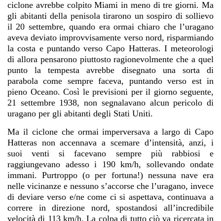
ciclone avrebbe colpito Miami in meno di tre giorni. Ma
gli abitanti della penisola tirarono un sospiro di sollievo
il 20 settembre, quando era ormai chiaro che l’uragano
aveva deviato improvvisamente verso nord, risparmiando
la costa e puntando verso Capo Hatteras. I meteorologi
di allora pensarono piuttosto ragionevolmente che a quel
punto la tempesta avrebbe disegnato una sorta di
parabola come sempre faceva, puntando verso est in
pieno Oceano. Così le previsioni per il giorno seguente,
21 settembre 1938, non segnalavano alcun pericolo di
uragano per gli abitanti degli Stati Uniti.
Ma il ciclone che ormai imperversava a largo di Capo
Hatteras non accennava a scemare d’intensità, anzi, i
suoi venti si facevano sempre più rabbiosi e
raggiungevano adesso i 190 km/h, sollevando ondate
immani. Purtroppo (o per fortuna!) nessuna nave era
nelle vicinanze e nessuno s’accorse che l’uragano, invece
di deviare verso e/ne come ci si aspettava, continuava a
correre in direzione nord, spostandosi all’incredibile
velocità di 113 km/h. La colpa di tutto ciò va ricercata in