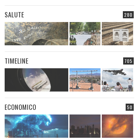
SALUTE
280
TIMELINE
705
ECONOMICO
50