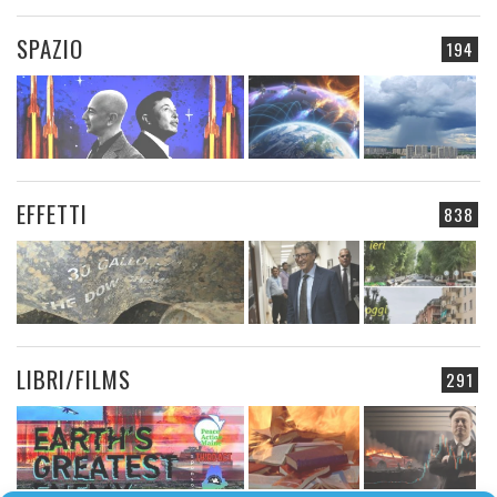
SPAZIO
194
EFFETTI
838
LIBRI/FILMS
291