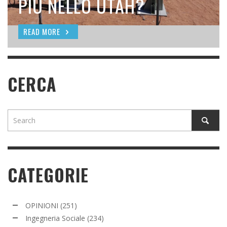
SEEDING
PIÙ NELLO UTAH?
READ MORE
READ MORE
READ MORE
CERCA
CATEGORIE
OPINIONI
(251)
Ingegneria Sociale
(234)