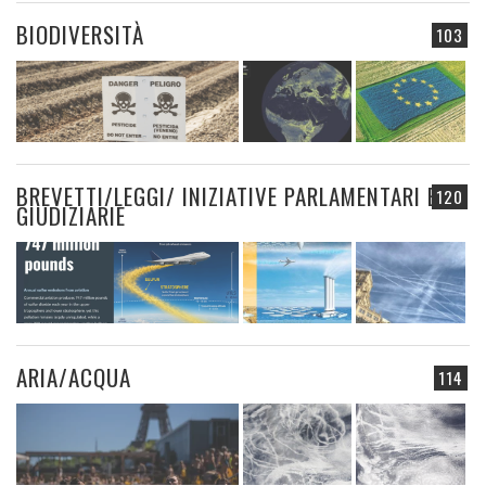
BIODIVERSITÀ
103
BREVETTI/LEGGI/ INIZIATIVE PARLAMENTARI E
120
GIUDIZIARIE
ARIA/ACQUA
114