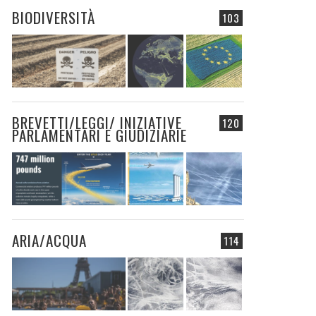
BIODIVERSITÀ
103
BREVETTI/LEGGI/ INIZIATIVE
120
PARLAMENTARI E GIUDIZIARIE
ARIA/ACQUA
114