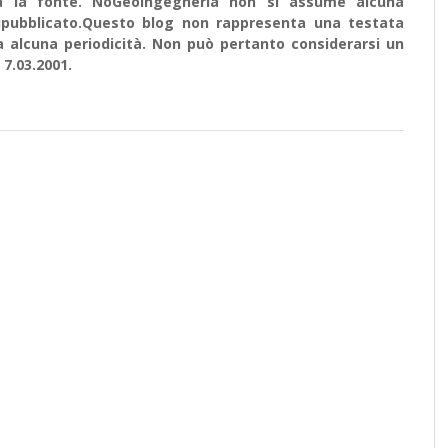
ata la fonte. NoGeoingegneria non si assume alcuna
e ripubblicato.Questo blog non rappresenta una testata
a alcuna periodicità. Non può pertanto considerarsi un
 7.03.2001.