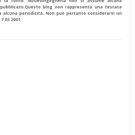
ata la fonte. NoGeoingegneria non si assume alcuna
e ripubblicato.Questo blog non rappresenta una testata
a alcuna periodicità. Non può pertanto considerarsi un
 7.03.2001.