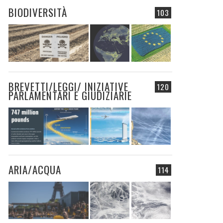
BIODIVERSITÀ
103
BREVETTI/LEGGI/ INIZIATIVE
120
PARLAMENTARI E GIUDIZIARIE
ARIA/ACQUA
114