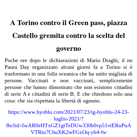
A Torino contro il Green pass, piazza
Castello gremita contro la scelta del
governo
Poche ore dopo le dichiarazioni di Mario Draghi, il no
Paura Day organizzato alcuni giorni fa a Torino si è
trasformato in una folla oceanica che ha unito migliaia di
persone. Vaccinati e non vaccinati, semplicemente
persone che hanno dimostrato che non esistono cittadini
di serie A e cittadini di serie B. E che chiedono solo una
cosa: che sia rispettata la libertà di ognuno.
https://www.byoblu.com/2021/07/23/tg-byoblu-24-23-
luglio-2021/?
fbclid=IwAR0eHTxGZ1gtTeDUw330b0vp51vtERuPuA
VTRtu7ChuXK2wFGxOq-yh4-fw