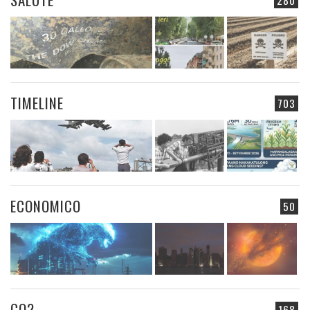
280
TIMELINE
703
ECONOMICO
50
CO2
168