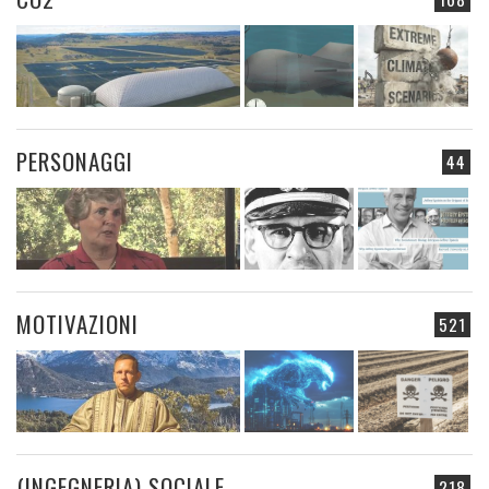
PERSONAGGI
44
MOTIVAZIONI
521
(INGEGNERIA) SOCIALE
218