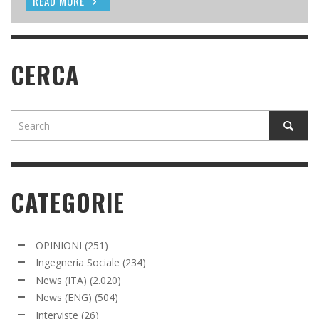
READ MORE
READ MORE
CERCA
CATEGORIE
OPINIONI
(251)
Ingegneria Sociale
(234)
News (ITA)
(2.020)
News (ENG)
(504)
Interviste
(26)