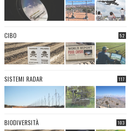
CIBO
52
SISTEMI RADAR
117
BIODIVERSITÀ
103