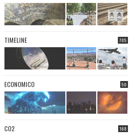
TIMELINE
705
ECONOMICO
50
CO2
168