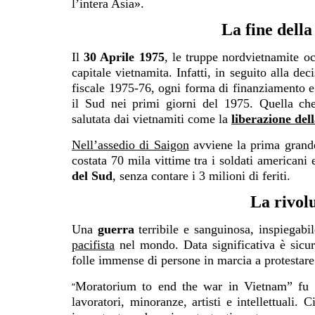
l’intera Asia».
La fine dell
Il
30 Aprile 1975
, le truppe nordvietnamite 
capitale vietnamita. Infatti, in seguito alla d
fiscale 1975-76, ogni forma di finanziamento e
il Sud nei primi giorni del 1975. Quella ch
salutata dai vietnamiti come la
liberazione dell
Nell’assedio di Saigon
avviene la prima grande
costata 70 mila vittime tra i soldati americani
del Sud
, senza contare i 3 milioni di feriti.
La rivolu
Una
guerra
terribile e sanguinosa, inspiegab
pacifista
nel mondo. Data significativa è sicu
folle immense di persone in marcia a protestar
Moratorium to end the war in Vietnam” fu un
“
lavoratori, minoranze, artisti e intellettuali.