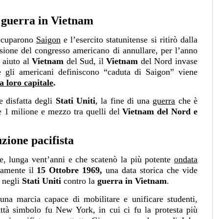
a guerra in Vietnam
occuparono
Saigon
e l’esercito statunitense si ritirò dalla
ecisione del congresso americano di annullare, per l’anno
 aiuto al
Vietnam
del Sud, il
Vietnam
del Nord invase
e gli americani definiscono “caduta di Saigon” viene
a loro capitale
.
 disfatta degli
Stati Uniti
, la fine di una
guerra
che è
 e 1 milione e mezzo tra quelli del
Vietnam del Nord e
zione pacifista
ile, lunga vent’anni e che scatenò la più potente
ondata
ramente il
15 Ottobre 1969,
una data storica che vide
e negli
Stati Uniti
contro la
guerra in Vietnam
.
a marcia capace di mobilitare e unificare studenti,
 Città simbolo fu New York, in cui ci fu la protesta più