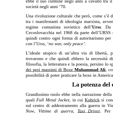
ebbe il suo culmine negli anni a cavallo tra 
società negli anni ‘70.
Una rivoluzione culturale che però, come s’è det
tra i manifestanti di ideologia marxista, avve
regime comunista sovietico dell’
Urss
. Da 
Cecoslovacchia nel 1968 da parte dell’URSS 
quindi contro ogni forma di autoritarismo per
con l’Urss, ‘
no war, only peace’.
L’ideale utopico di un’altra via di libertà,
trovarono e che quindi ebbero la necessità di
filosofia, la letteratura e la poesia, persino lo s
dei pesi massimi di Boxe
Muhammad Ali
, co
possibilità di poter praticare la boxe in America
La potenza del 
Grandissimo ruolo ebbe nella narrazione della 
quali
Full Metal Jacket
, in cui
Kubrick
si con
sul centro di addestramento alla guerra in V
Now
,
Vittime di guerra
,
Taxi Driver
. Per 