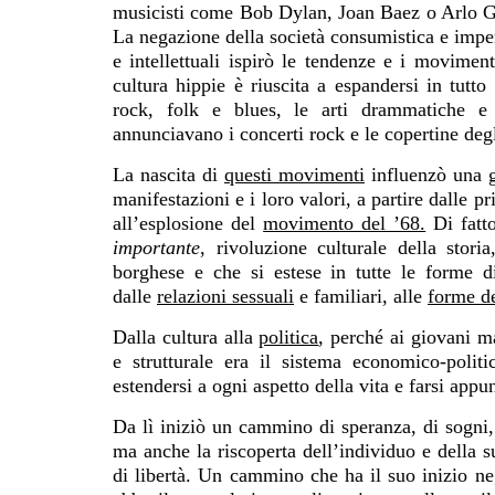
musicisti come Bob Dylan, Joan Baez o Arlo Gut
La negazione della società consumistica e imperi
e intellettuali ispirò le tendenze e i movimen
cultura hippie è riuscita a espandersi in tutt
rock, folk e blues, le arti drammatiche e v
annunciavano i concerti rock e le copertine deg
La nascita di
questi movimenti
influenzò una gr
manifestazioni e i loro valori, a partire dalle 
all’esplosione del
movimento del ʼ68.
Di fatto
importante
, rivoluzione culturale della stori
borghese e che si estese in tutte le forme d
dalle
relazioni sessuali
e familiari, alle
forme de
Dalla cultura alla
politica
, perché ai giovani ma
e strutturale era il sistema economico-poli
estendersi a ogni aspetto della vita e farsi app
Da lì iniziò un cammino di speranza, di sogni, 
ma anche la riscoperta dell’individuo e della s
di libertà. Un cammino che ha il suo inizio ne