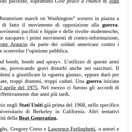
ni pacifiste, soprattutto
Give peace a chance
di
John
Moratorium march on Washington” scesero in piazza a
o di fatto il movimento di opposizione alla
guerra
.
movimenti pacifisti e hippie e delle rivolte studentesche,
ste nacquero i primi movimenti di contro-informazione,
nte Arancio
da parte dei soldati americani contro i
e sconvolse l’opinione pubblica.
and bomb, bomb and spray». L’utilizzo di queste armi
ine, provocando gravi disturbi anche nei nascituri. Il
lemi a giustificare la «guerra giusta», eppure durò per
iate, troppi drammi, troppi caduti. Una
guerra
iniziata
0 aprile del 1975
. Nel mezzo ci furono gli accordi di
 effettivamente due anni più tardi.
zio negli
Stati Uniti
già prima del 1968, nello specifico
ersitario di Berkeley in California. Altri tentativi
vità della
Beat Generation
.
ughs, Gregory Corso e
Lawrence Ferlinghetti
, o autori e