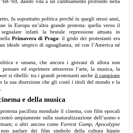
il ’68-’69, dando vita a un cambiamento profondo nella
to, fu soprattutto politica perché in quegli stessi anni,
nne in Europa un’altra grande protesta: quella verso il
segnalare infatti la brutale repressione attuata in
nella
Primavera di Praga
: il grido dei protestanti era
 un ideale utopico di uguaglianza, né con l’America né
 politica e umana, che ancora i giovani di allora non
 pensare ed esprimere attraverso l’arte, la musica, la
port si ribellò: tra i grandi protestanti anche
il campione
n la sua diserzione che gli costò i titoli del mondo e la
.
cinema e della musica
protesta pacifista mondiale il cinema, con film epocali
centrò ampiamente sulla snaturalizzazione dell’uomo e
ietnam; o altri ancora come
Forrest Gump
,
Apocalypse
non parlare dei film simbolo della cultura hippie