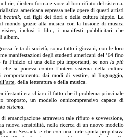
hrie, diedero forma e voce al loro rifiuto del sistema.
alistica americana espressa nelle opere di questi artisti
ti
beatnik
, dei figli dei fiori e della cultura hippie. La
o il mondo grazie alla musica con la fusione di musica
isive, inclusi i film, i manifesti pubblicitari che
li album.
ossa fetta di società, soprattutto i giovani, con le loro
prime manifestazioni degli studenti americani del ʼ64 fino
 fu l’inizio di una delle più importanti, se non
la più
a, che si poneva contro l’intero sistema della cultura
i comportamento: dai modi di vestire, al linguaggio,
ll’arte
, della letteratura e della musica.
nifestanti era chiaro il fatto che il problema principale
tico proposto, un modello onnicomprensivo capace di
unto
sistema
.
di emancipazione attraverso tale rifiuto e sovversione,
ua nuova sensibilità, nella ricerca di un nuovo modello
gli anni Sessanta e che con una forte spinta propulsiva