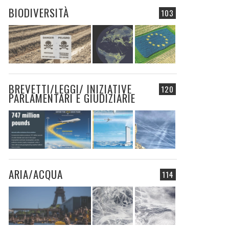
BIODIVERSITÀ
103
BREVETTI/LEGGI/ INIZIATIVE
120
PARLAMENTARI E GIUDIZIARIE
ARIA/ACQUA
114