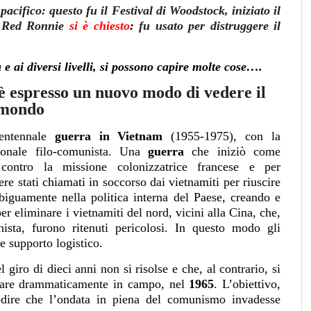
cifico: questo fu il Festival di Woodstock, iniziato il
i Red Ronnie
si è chiesto
:
fu usato per distruggere il
a e ai diversi livelli, si possono capire molte cose….
è espresso un nuovo modo di vedere il
mondo
entennale
guerra in Vietnam
(1955-1975), con la
ionale filo-comunista. Una
guerra
che iniziò come
 contro la missione colonizzatrice francese e per
ere stati chiamati in soccorso dai vietnamiti per riuscire
iguamente nella politica interna del Paese, creando e
r eliminare i vietnamiti del nord, vicini alla Cina, che,
ista, furono ritenuti pericolosi. In questo modo gli
e supporto logistico.
l giro di dieci anni non si risolse e che, al contrario, si
are drammaticamente in campo, nel
1965
. L’obiettivo,
edire che l’ondata in piena del comunismo invadesse