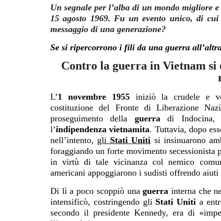
Un segnale per l’alba di un mondo migliore e pa
15 agosto 1969. Fu un evento unico, di cu
messaggio di una generazione?
Se si ripercorrono i fili da una guerra all’altr
Contro la guerra in Vietnam si 
L’
1 novembre 1955
iniziò la crudele e v
costituzione del Fronte di Liberazione Naz
proseguimento della
guerra
di Indocina,
l’
indipendenza vietnamita
. Tuttavia, dopo ess
nell’intento,
gli
Stati Uniti
si insinuarono amb
foraggiando un forte movimento secessionista pe
in virtù di tale vicinanza col nemico comun
americani appoggiarono i sudisti offrendo aiuti 
Di lì a poco scoppiò una
guerra
interna che ne
intensificò, costringendo gli
Stati Uniti
a entr
secondo il presidente Kennedy, era di «imp