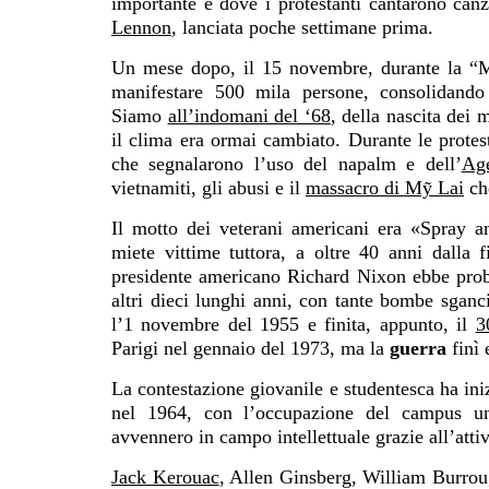
importante e dove i protestanti cantarono canzo
Lennon
, lanciata poche settimane prima.
Un mese dopo, il 15 novembre, durante la “
manifestare 500 mila persone, consolidand
Siamo
all’indomani del ‘68
, della nascita dei 
il clima era ormai cambiato. Durante le prote
che segnalarono l’uso del napalm e dell’
Age
vietnamiti, gli abusi e il
massacro di Mỹ Lai
ch
Il motto dei veterani americani era «Spray 
miete vittime tuttora, a oltre 40 anni dalla f
presidente americano Richard Nixon
ebbe prob
altri dieci lunghi anni, con tante bombe sganc
l’1 novembre del 1955 e finita, appunto, il
3
Parigi nel gennaio del 1973, ma la
guerra
finì
La contestazione giovanile e studentesca ha ini
nel 1964, con l’occupazione del campus univ
avvennero in campo intellettuale grazie all’atti
Jack Kerouac
, Allen Ginsberg, William Burro