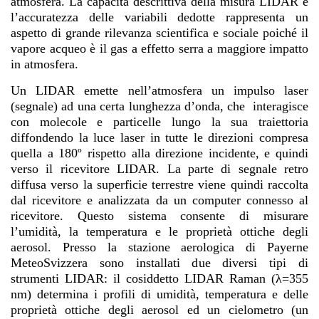
atmosfera. La capacità descrittiva della misura LIDAR e
l’accuratezza delle variabili dedotte rappresenta un
aspetto di grande rilevanza scientifica e sociale poiché il
vapore acqueo è il gas a effetto serra a maggiore impatto
in atmosfera.
Un LIDAR emette nell’atmosfera un impulso laser
(segnale) ad una certa lunghezza d’onda, che interagisce
con molecole e particelle lungo la sua traiettoria
diffondendo la luce laser in tutte le direzioni compresa
quella a 180º rispetto alla direzione incidente, e quindi
verso il ricevitore LIDAR. La parte di segnale retro
diffusa verso la superficie terrestre viene quindi raccolta
dal ricevitore e analizzata da un computer connesso al
ricevitore. Questo sistema consente di misurare
l’umidità, la temperatura e le proprietà ottiche degli
aerosol. Presso la stazione aerologica di Payerne
MeteoSvizzera sono installati due diversi tipi di
strumenti LIDAR: il cosiddetto LIDAR Raman (λ=355
nm) determina i profili di umidità, temperatura e delle
proprietà ottiche degli aerosol ed un cielometro (un