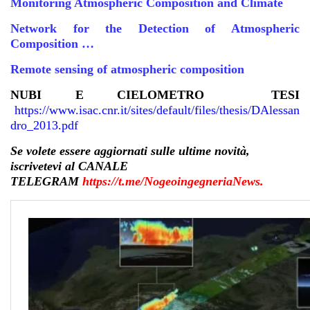
Monitoring Atmospheric Composition and Climate
Network for the Detection of Atmospheric
Composition …
Remote sensing of atmospheric composition
NUBI E CIELOMETRO TESI
https://www.isac.cnr.it/sites/default/files/thesis/DAlessan
dro_2013.pdf
Se volete essere aggiornati sulle ultime novità,
iscrivetevi al CANALE
TELEGRAM
https://t.me/NogeoingegneriaNews
.