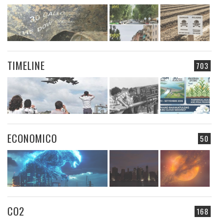
TIMELINE
703
ECONOMICO
50
CO2
168