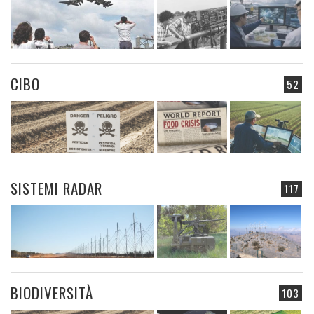
CIBO
52
SISTEMI RADAR
117
BIODIVERSITÀ
103