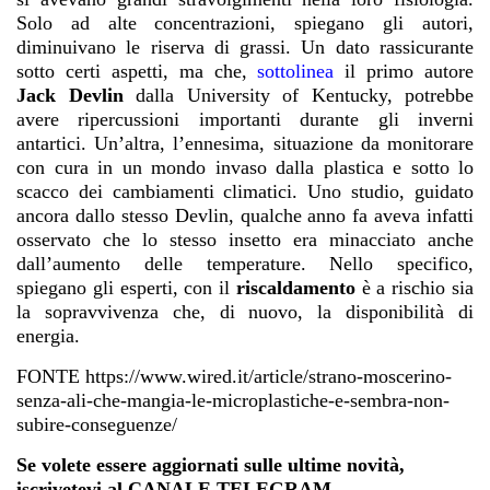
Solo ad alte concentrazioni, spiegano gli autori,
diminuivano le riserva di grassi. Un dato rassicurante
sotto certi aspetti, ma che,
sottolinea
il primo autore
Jack Devlin
dalla University of Kentucky, potrebbe
avere ripercussioni importanti durante gli inverni
antartici. Un’altra, l’ennesima, situazione da monitorare
con cura in un mondo invaso dalla plastica e sotto lo
scacco dei cambiamenti climatici. Uno
studio
, guidato
ancora dallo stesso Devlin, qualche anno fa aveva infatti
osservato che lo stesso insetto era minacciato anche
dall’aumento delle temperature. Nello specifico,
spiegano gli esperti, con il
riscaldamento
è a rischio sia
la sopravvivenza che, di nuovo, la disponibilità di
energia.
FONTE https://www.wired.it/article/strano-moscerino-
senza-ali-che-mangia-le-microplastiche-e-sembra-non-
subire-conseguenze/
Se volete essere aggiornati sulle ultime novità,
iscrivetevi al CANALE TELEGRAM