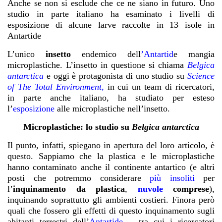
Anche se non si esclude che ce ne siano in futuro. Uno
studio in parte italiano ha esaminato i livelli di
esposizione di alcune larve raccolte in 13 isole in
Antartide
L’unico
insetto
endemico dell
’
Antartid
e
mangia
microplastiche. L’insetto in questione si chiama
Belgica
antarctica
e oggi è protagonista di uno studio su
Science
of The Total Environment
,
in cui un team di ricercatori,
in parte anche italiano, ha studiato per esteso
l’
esposizione
alle microplastiche nell’insetto.
Microplastiche: lo studio su
Belgica antarctica
Il punto, infatti, spiegano in apertura del loro articolo, è
questo. Sappiamo che la plastica e le microplastiche
hanno contaminato anche il continente antartico (e altri
posti che potremmo considerare
più insoliti
per
l’
inquinamento da plastica
,
nuvole
comprese
),
inquinando soprattutto gli ambienti costieri. Finora però
quali che fossero gli effetti di questo inquinamento sugli
abitanti terrestri dell’
Antartide
– tra cui i ricercatori