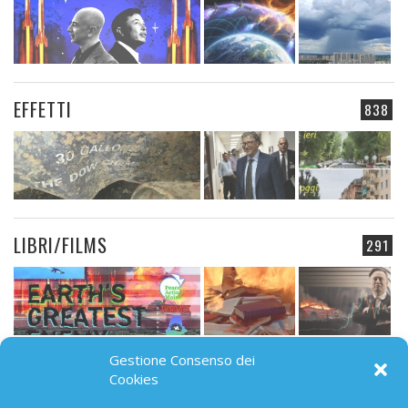
EFFETTI
838
LIBRI/FILMS
291
Gestione Consenso dei
CAMPO ELETTROMAGNETICO
Cookies
91