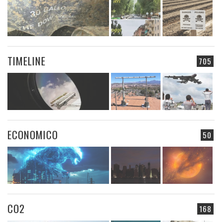
TIMELINE
705
ECONOMICO
50
CO2
168