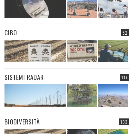
CIBO
52
SISTEMI RADAR
117
BIODIVERSITÀ
103