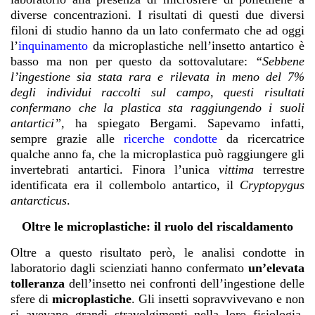
diverse concentrazioni. I risultati di questi due diversi
filoni di studio hanno da un lato confermato che ad oggi
l’
inquinamento
da microplastiche nell’insetto antartico è
basso ma non per questo da sottovalutare:
“Sebbene
l’ingestione sia stata rara e rilevata in meno del 7%
degli individui raccolti sul campo, questi risultati
confermano che la plastica sta raggiungendo i suoli
antartici”,
ha spiegato Bergami. Sapevamo infatti,
sempre grazie alle
ricerche condotte
da ricercatrice
qualche anno fa, che la microplastica può raggiungere gli
invertebrati antartici. Finora l’unica
vittima
terrestre
identificata era il collembolo antartico, il
Cryptopygus
antarcticus
.
Oltre le microplastiche: il ruolo del riscaldamento
Oltre a questo risultato però, le analisi condotte in
laboratorio dagli scienziati hanno confermato
un’elevata
tolleranza
dell’insetto nei confronti dell’ingestione delle
sfere di
microplastiche
. Gli insetti sopravvivevano e non
si avevano grandi stravolgimenti nella loro fisiologia.