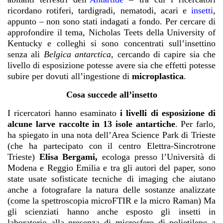
ricordano rotiferi, tardigradi, nematodi, acari e
insetti
,
appunto – non sono stati indagati a fondo. Per cercare di
approfondire il tema, Nicholas Teets della University of
Kentucky e colleghi si sono concentrati sull’insettino
senza ali
Belgica antarctica
, cercando di capire sia che
livello di esposizione potesse avere sia che effetti potesse
subire per dovuti all’ingestione di
microplastica
.
Cosa succede all’insetto
I ricercatori hanno esaminato
i livelli di esposizione di
alcune larve raccolte in 13 isole antartiche
. Per farlo,
ha spiegato in una
nota
dell’Area Science Park di Trieste
(che ha partecipato con il centro Elettra-Sincrotrone
Trieste)
Elisa Bergami,
ecologa presso l’Università di
Modena e Reggio Emilia e tra gli autori del paper, sono
state usate sofisticate tecniche di imaging che aiutano
anche a fotografare la natura delle sostanze analizzate
(come la spettroscopia microFTIR e la micro Raman) Ma
gli scienziati hanno anche esposto gli insetti in
laboratorio alla presenza di microsfere di polietilene a