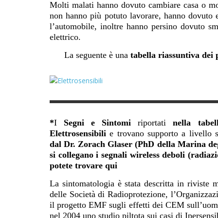
Molti malati hanno dovuto cambiare casa o mod
non hanno più potuto lavorare, hanno dovuto e
l’automobile, inoltre hanno persino dovuto sme
elettrico.
La seguente è una
tabella riassuntiva dei 
*
I
Segni e Sintomi
riportati
nella tabe
Elettrosensibili
e trovano supporto a livello 
dal Dr. Zorach Glaser (PhD della Marina degli
si collegano i segnali wireless deboli (radiaz
potete trovare
qui
La sintomatologia è stata descritta in riviste 
delle Società di Radioprotezione, l’Organizza
il progetto EMF sugli effetti dei CEM sull’uomo
nel 2004 uno studio piltota sui casi di Ipersens