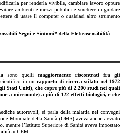
ificarla per renderla vivibile, cambiare lavoro oppure
vitare ambienti e mezzi pubblici e smettere di guidare
ttere di usare il computer o qualsiasi altro strumento
possibili Segni e Sintomi* della Elettrosensibilità
.
lla
sono quelli
maggiormente riscontrati fra gli
scientifico in un
rapporto di ricerca stilato nel 1972
 Stati Uniti), che copre più di 2.200 studi nei quali
ione a microonde) a più di 122 effetti biologici, e che
mediche autorevoli, si parla della malattia nei convegni
zione Mondiale della Sanità (OMS) aveva anche avviato
, mentre l’Istituto Superiore di Sanità aveva impostato
ibilità ai CEM.