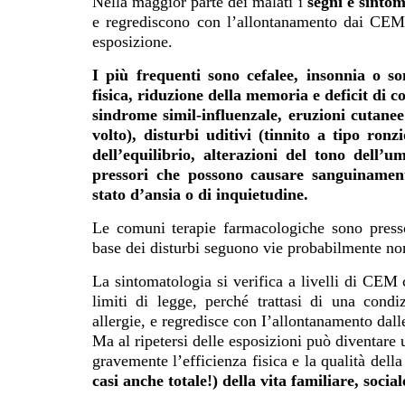
Nella maggior parte dei malati i
segni e sintom
e regrediscono con l’allontanamento dai CEM
esposizione.
I più frequenti sono cefalee, insonnia o
so
fisica, riduzione della memoria e deficit di c
sindrome simil-influenzale, eruzioni cutanee
volto), disturbi uditivi (tinnito a tipo ronzi
dell’equilibrio, alterazioni del tono dell’u
pressori che possono causare sanguinament
stato d’ansia o di inquietudine.
Le comuni terapie farmacologiche sono presso
base dei disturbi seguono vie probabilmente non
La sintomatologia si verifica a livelli di CEM
limiti di legge, perché trattasi di una condi
allergie, e regredisce con I’allontanamento dall
Ma al ripetersi delle esposizioni può diventare
gravemente l’efficienza fisica e la qualità dell
casi anche totale!) della vita familiare, social