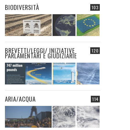
BIODIVERSITÀ
103
BREVETTI/LEGGI/ INIZIATIVE
120
PARLAMENTARI E GIUDIZIARIE
ARIA/ACQUA
114