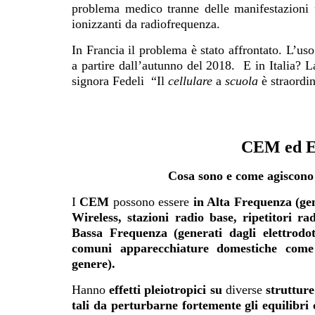
problema medico tranne delle manifestazioni f
ionizzanti da radiofrequenza.
In Francia il problema è stato affrontato.
L’uso
a partire dall’autunno del 2018. E in Italia? L
signora Fedeli
“Il
cellulare
a
scuola
è straordin
CEM ed El
Cosa sono e come agiscono
I
CEM
possono essere
in Alta Frequenza (gen
Wireless, stazioni radio base, ripetitori r
Bassa Frequenza (generati dagli elettrodott
comuni apparecchiature domestiche come s
genere).
Hanno
effetti pleiotropici su
diverse
strutture
tali da perturbarne fortemente gli equilibri c