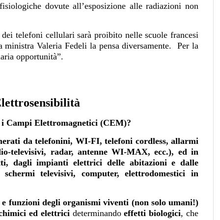
isiologiche dovute all’esposizione alle radiazioni non
 dei telefoni cellulari sarà proibito nelle scuole francesi
a ministra Valeria Fedeli la pensa diversamente. Per la
aria opportunità”.
ettrosensibilità
 i Campi Elettromagnetici (CEM)?
erati da telefonini, WI-FI, telefoni cordless, allarmi
adio-televisivi, radar, antenne WI-MAX, ecc.), ed in
i, dagli impianti elettrici delle abitazioni e dalle
chermi televisivi, computer, elettrodomestici in
 e funzioni degli organismi viventi (non solo umani!)
himici ed elettrici
determinando
effetti biologici
, che