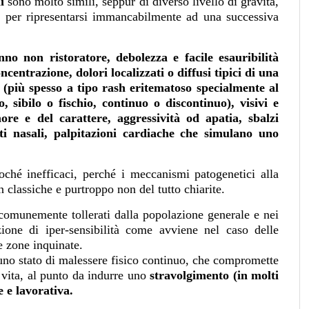
i
sono molto simili, seppur di diverso livello di gravità,
 per ripresentarsi immancabilmente ad una successiva
nno non ristoratore, debolezza e facile esauribilità
oncentrazione, dolori localizzati o
diffusi tipici di una
 (più spesso a tipo rash eritematoso specialmente al
o, sibilo o fischio, continuo o discontinuo), visivi e
more e del carattere, aggressività od apatia, sbalzi
i nasali, palpitazioni cardiache che simulano uno
ché inefficaci, perché i meccanismi patogenetici alla
 classiche e purtroppo non del tutto chiarite.
 comunemente tollerati dalla popolazione generale e nei
zione di iper-sensibilità come avviene nel caso delle
e zone inquinate.
 uno stato di malessere fisico continuo, che compromette
a vita, al punto da indurre uno
stravolgimento (in molti
e e lavorativa.