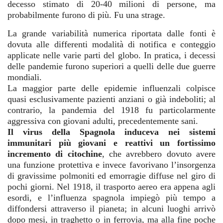
decesso stimato di 20-40 milioni di persone, ma
probabilmente furono di più. Fu una strage.
La grande variabilità numerica riportata dalle fonti è
dovuta alle differenti modalità di notifica e conteggio
applicate nelle varie parti del globo. In pratica, i decessi
delle pandemie furono superiori a quelli delle due guerre
mondiali.
La maggior parte delle epidemie influenzali colpisce
quasi esclusivamente pazienti anziani o già indeboliti; al
contrario, la pandemia del 1918 fu particolarmente
aggressiva con giovani adulti, precedentemente sani.
Il virus della Spagnola induceva nei sistemi
immunitari più giovani e reattivi un fortissimo
incremento di citochine
, che avrebbero dovuto avere
una funzione protettiva e invece favorivano l’insorgenza
di gravissime polmoniti ed emorragie diffuse nel giro di
pochi giorni. Nel 1918, il trasporto aereo era appena agli
esordi, e l’influenza spagnola impiegò più tempo a
diffondersi attraverso il pianeta; in alcuni luoghi arrivò
dopo mesi, in traghetto o in ferrovia, ma alla fine poche