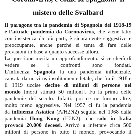
mistero delle Svalbard
Il paragone tra la pandemia di Spagnola del 1918-19
e l’attuale pandemia da Coronavirus
, che viene fatto
con insistenza da più parti, è sicuramente suggestivo e
preoccupante, anche perché si tenta di fare delle
previsioni in base a quanto successe allora.
La questione merita un approfondimento, si cercherà di
vedere se i confronti sono fondati.
L’influenza
Spagnola
fu una pandemia influenzale,
causata da un virus insolitamente letale, che fra il 1918 e
il 1919 uccise
decine di milioni di persone nel
mondo
[morti stimati 50 milioni]. Fu la prima delle
pandemie del secolo. Infatti, poi ce ne furono altre,
molto meno aggressive. Nel 1957 ci fu la pandemia
da
influenza Asiatica
(A/H2N2) seguita nel 1968 dalla
pandemia
Hong Kong
(H3N2), che
solo in Italia
provocò 20.000 decessi
. Arrivò a infettare circa 500
milioni di persone in tutto il mondo, provocando il