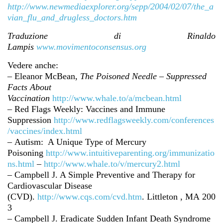
http://www.newmediaexplorer.org/sepp/2004/02/07/the_a
vian_flu_and_drugless_doctors.htm
Traduzione di Rinaldo
Lampis
www.movimentoconsensus.org
Vedere anche:
– Eleanor McBean,
The Poisoned Needle – Suppressed
Facts About
Vaccination
http://www.whale.to/a/mcbean.html
– Red Flags Weekly: Vaccines and Immune
Suppression
http://www.redflagsweekly.com/conferences
/vaccines/index.html
–
Autism: A Unique Type of Mercury
Poisoning
http://www.intuitiveparenting.org/immunizatio
ns.html
–
http://www.whale.to/v/mercury2.html
–
Campbell
J. A Simple Preventive and Therapy for
Cardiovascular Disease
(CVD).
http://www.cqs.com/cvd.htm
.
Littleton
, MA 200
3
– Campbell J. Eradicate Sudden Infant Death Syndrome