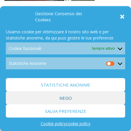
Gestione Consenso dei
TECNOLOGIE
846
Cookies
Usiamo cookie per ottimizzare il nostro sito web e per
statistiche anonime, da qui puoi gestire le tue preferenze
Cookie funzionali
Sempre attivo
SPAZIO
194
Statistiche Anonime
Statistic
Anonim
STATISTICHE ANONIME
NEGO
EFFETTI
838
SALVA PREFERENZE
Cookie policy
cookie policy