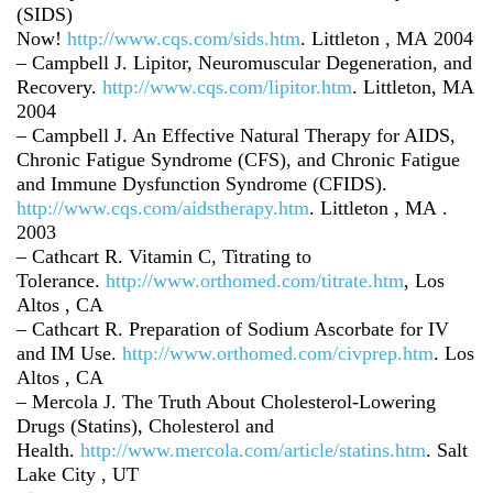
(SIDS)
Now!
http://www.cqs.com/sids.htm
.
Littleton
, MA 2004
– Campbell J. Lipitor, Neuromuscular Degeneration, and
Recovery.
http://www.cqs.com/lipitor.htm
.
Littleton, MA
2004
–
Campbell
J. An Effective Natural Therapy for AIDS,
Chronic Fatigue Syndrome (CFS), and Chronic Fatigue
and Immune Dysfunction Syndrome (CFIDS).
http://www.cqs.com/aidstherapy.htm
.
Littleton
, MA .
2003
– Cathcart R. Vitamin C, Titrating to
Tolerance.
http://www.orthomed.com/titrate.htm
, Los
Altos , CA
– Cathcart R. Preparation of Sodium Ascorbate for IV
and IM Use.
http://www.orthomed.com/civprep.htm
.
Los
Altos
, CA
– Mercola J. The Truth About Cholesterol-Lowering
Drugs (Statins), Cholesterol and
Health.
http://www.mercola.com/article/statins.htm
.
Salt
Lake City
, UT