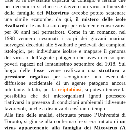
Tale fu la devastante capacità di contagio e letalità che
per decenni ci si chiese se davvero un virus influenzale
della famiglia dei
Mixovirus
avrebbe potuto scatenare
una simile ecatombe; da qui,
il mistero delle isole
Svalbard
e le analisi sui corpi perfettamente conservatisi
per 80 anni nel permafrost. Come in un romanzo, nel
1998 vennero riesumati i corpi dei giovani marinai
norvegesi deceduti alle Svalbard e prelevati dei campioni
istologici, per individuare isolare e mappare il genoma
del virus o dell’agente patogeno che aveva ucciso quei
poveri ragazzi nel lontanissimo settembre del 1918. Sul
luogo delle fosse venne realizzata una
struttura a
pressione negativa
per scongiurare una eventuale
diffusione accidentale di un agente patogeno ancora
infettante. Infatti, per la
criptobiosi
, si poteva temere la
possibilità che dei microrganismi ignoti potessero
riattivarsi in presenza di condizioni ambientali ridivenute
favorevoli, anche a distanza di così tanto tempo.
Alla fine delle analisi, effettuate presso l’Università di
Toronto, si giunse alla conferma che si era trattato di
un
virus appartenente alla famiglia dei Mixovirus (A