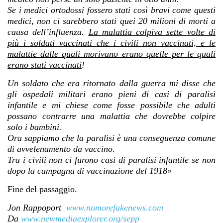
Se i medici ortodossi fossero stati così bravi come questi
medici, non ci sarebbero stati quei 20 milioni di morti a
causa dell’influenza.
La malattia colpiva sette volte di
più i soldati vaccinati che i civili non vaccinati, e le
malattie dalle quali morivano erano quelle per le quali
erano stati vaccinati
!
Un soldato che era ritornato dalla guerra mi disse che
gli ospedali militari erano pieni di casi di paralisi
infantile e mi chiese come fosse possibile che adulti
possano contrarre una malattia che dovrebbe colpire
solo i bambini.
Ora sappiamo che la paralisi è una conseguenza comune
di avvelenamento da vaccino.
Tra i civili non ci furono casi di paralisi infantile se non
dopo la campagna di vaccinazione del 1918»
Fine del passaggio.
Jon Rappoport
www.nomorefakenews.com
Da
www.newmediaexplorer.org/sepp