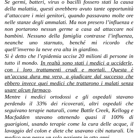
Se germi, batteri, virus o bacilli fossero stati la causa
della malattia, questi avrebbero avuto tante opportunità
d’attaccare i miei genitori, quando passavano molte ore
nelle stanze degli ammalati. Ma non presero l’influenza e
non portarono nessun germe a casa ad attaccare noi
bambini. Nessuno della famiglia contrasse l’influenza,
neanche uno starnuto, benché mi ricordo che
quell’inverno la neve era alta in giardino.
Si è detto che l’epidemia uccise 20 milioni di persone in
tutto il mondo.
In realtà sono stati i medici a ucciderle,
con i loro trattamenti crudi e mortali. Questa è
un’accusa dura ma vera, a giudicare dal successo che
ebbero invece quei medici che trattarono i malati senza
usare alcun farmaco
.
Mentre i medici ortodossi e gli ospedali stavano
perdendo il 33% dei ricoverati, altri ospedali che
seguivano terapie naturali, come Battle Creek, Kellogg e
Macfadden stavano ottenendo quasi il 100% di
guarigioni, usando terapie come la cura delle acque, il
lavaggio del colon e diete che usavano cibi naturali. Un
medico non perse un solo paziente in otto anni.