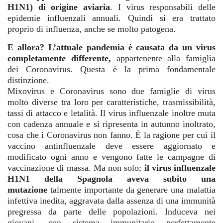
H1N1) di origine aviaria
. I virus responsabili delle
epidemie influenzali annuali. Quindi si era trattato
proprio di influenza, anche se molto patogena.
E allora? L’attuale pandemia è causata da un virus
completamente differente,
appartenente alla famiglia
dei Coronavirus. Questa è la prima fondamentale
distinzione.
Mixovirus e Coronavirus sono due famiglie di virus
molto diverse tra loro per caratteristiche, trasmissibilità,
tassi di attacco e letalità. Il virus influenzale inoltre muta
con cadenza annuale e si ripresenta in autunno inoltrato,
cosa che i Coronavirus non fanno. È la ragione per cui il
vaccino antinfluenzale deve essere aggiornato e
modificato ogni anno e vengono fatte le campagne di
vaccinazione di massa. Ma non solo;
il virus influenzale
H1N1 della Spagnola aveva subito una
mutazione
talmente importante da generare una malattia
infettiva inedita, aggravata dalla assenza di una immunità
pregressa da parte delle popolazioni. Induceva nei
giovani, con sistema immunitario perfettamente