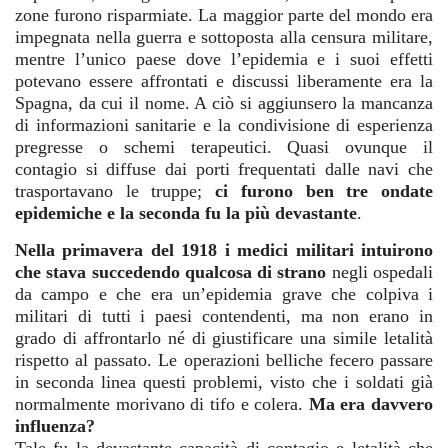
zone furono risparmiate. La maggior parte del mondo era
impegnata nella guerra e sottoposta alla censura militare,
mentre l’unico paese dove l’epidemia e i suoi effetti
potevano essere affrontati e discussi liberamente era la
Spagna, da cui il nome. A ciò si aggiunsero la mancanza
di informazioni sanitarie e la condivisione di esperienza
pregresse o schemi terapeutici. Quasi ovunque il
contagio si diffuse dai porti frequentati dalle navi che
trasportavano le truppe;
ci furono ben tre ondate
epidemiche e la seconda fu la più devastante
.
Nella primavera del 1918 i medici militari intuirono
che stava succedendo qualcosa di strano
negli ospedali
da campo e che era un’epidemia grave che colpiva i
militari di tutti i paesi contendenti, ma non erano in
grado di affrontarlo né di giustificare una simile letalità
rispetto al passato. Le operazioni belliche fecero passare
in seconda linea questi problemi, visto che i soldati già
normalmente morivano di tifo e colera.
Ma era davvero
influenza?