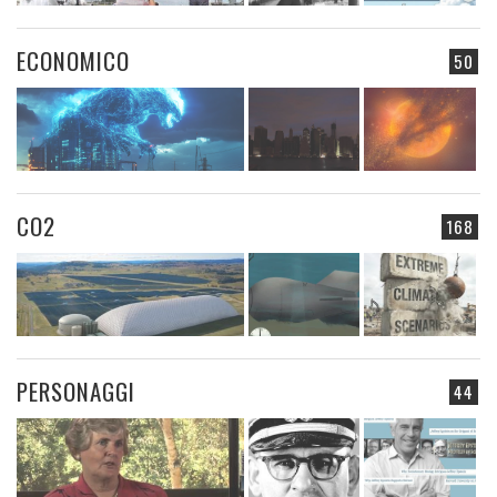
ECONOMICO
50
CO2
168
PERSONAGGI
44