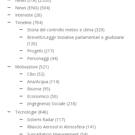
News (ITA)
(2.020)
News (ENG)
(504)
Interviste
(26)
Timeline
(704)
Storia del controllo meteo e clima
(329)
Brevetti/Leggi/ Iniziative parlamentari e giudiziarie
(120)
Progetti
(217)
Personaggi
(44)
Motivazioni
(521)
Cibo
(52)
Aria/Acqua
(114)
Risorse
(95)
Economico
(50)
(Ingegneria) Sociale
(218)
Tecnologie
(846)
Sistemi Radar
(117)
Rilascio Aerosol in Atmosfera
(141)
Sunradiation Management
(54)