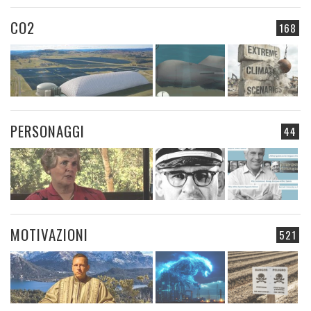
CO2
168
PERSONAGGI
44
MOTIVAZIONI
521