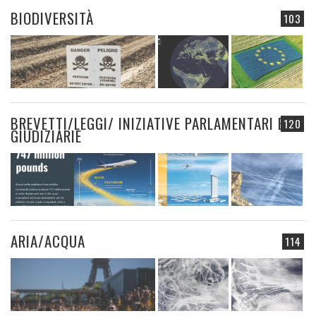
BIODIVERSITÀ
103
BREVETTI/LEGGI/ INIZIATIVE PARLAMENTARI E
120
GIUDIZIARIE
ARIA/ACQUA
114