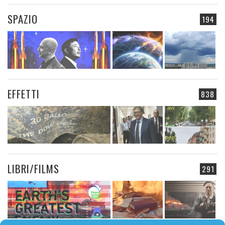
SPAZIO
194
EFFETTI
838
LIBRI/FILMS
291