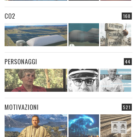
CO2
168
PERSONAGGI
44
MOTIVAZIONI
521