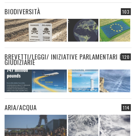
BIODIVERSITÀ
103
BREVETTI/LEGGI/ INIZIATIVE PARLAMENTARI E
120
GIUDIZIARIE
ARIA/ACQUA
114