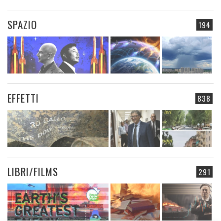
SPAZIO
194
EFFETTI
838
LIBRI/FILMS
291