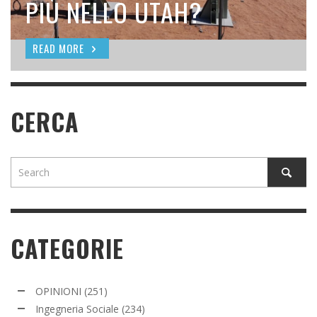
SEEDING
PIÙ NELLO UTAH?
READ MORE
READ MORE
READ MORE
CERCA
CATEGORIE
OPINIONI
(251)
Ingegneria Sociale
(234)